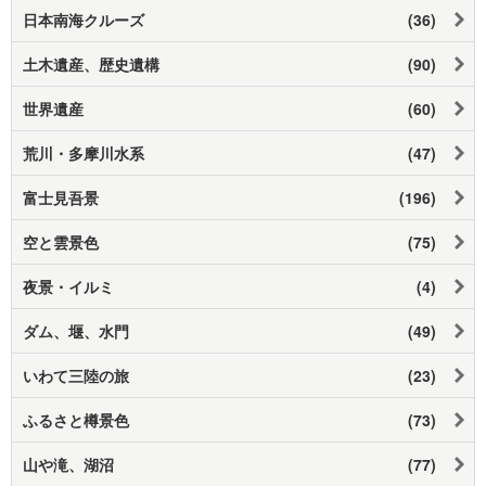
日本南海クルーズ
(36)
土木遺産、歴史遺構
(90)
世界遺産
(60)
荒川・多摩川水系
(47)
富士見吾景
(196)
空と雲景色
(75)
夜景・イルミ
(4)
ダム、堰、水門
(49)
いわて三陸の旅
(23)
ふるさと樽景色
(73)
山や滝、湖沼
(77)