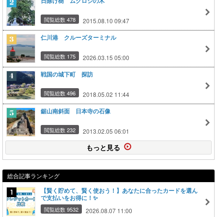
日除け樹 ムクロジの木
閲覧総数 478
2015.08.10 09:47
仁川港 クルーズターミナル
閲覧総数 175
2026.03.15 05:00
戦国の城下町 探訪
閲覧総数 496
2018.05.02 11:44
鋸山南斜面 日本寺の石像
閲覧総数 232
2013.02.05 06:01
もっと見る
総合記事ランキング
【賢く貯めて、賢く使おう！】あなたに合ったカードを選ん
で支払いをお得に！✨
閲覧総数 9532
2026.08.07 11:00