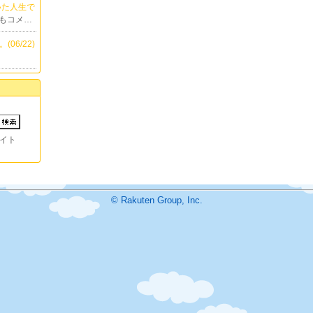
ていた人生で
つもコメ…
06/22)
イト
© Rakuten Group, Inc.