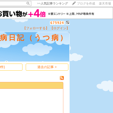
>>
人気記事ランキング
ブログを作成
楽天市場
675924
【フォローする】
【ログイン】
【毎日開催】
闘病日記（うつ病）
15記事にいいね！で1ポイント
10秒滞在
いいね!
--
/
--
件)
過去の記事 >