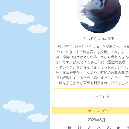
とも＠うつ病治療中
2017年11月6日に「うつ病」と診断され、回
「つぶやき」や「泣き言」を投稿してみます。 
項】感情の起伏が激しい為、かなり過激的な内
ています。 読んでくださる前には過激な表現・
っていることをご注意頂ますようお願いいたし
た、文章表現が下手な点や、時間の合間合間で
情を記載しているため、話がすっとんだり、不
解を招くような言葉も利用されていると思い
フォローする
カレンダー
2026年8月
日
月
火
水
木
金