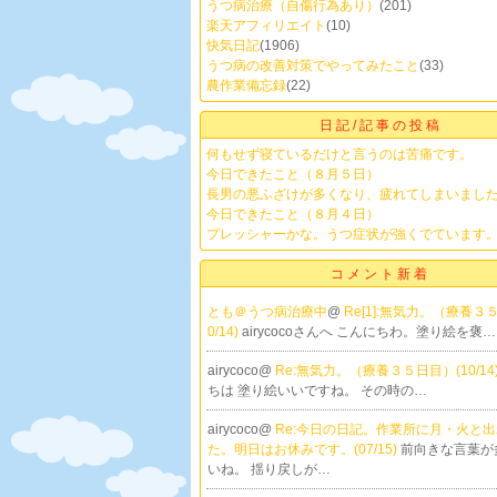
うつ病治療（自傷行為あり）
(201)
楽天アフィリエイト
(10)
快気日記
(1906)
うつ病の改善対策でやってみたこと
(33)
農作業備忘録
(22)
日記/記事の投稿
何もせず寝ているだけと言うのは苦痛です。
今日できたこと（８月５日）
長男の悪ふざけが多くなり、疲れてしまいまし
今日できたこと（８月４日）
プレッシャーかな。うつ症状が強くでています
コメント新着
とも＠うつ病治療中
@
Re[1]:無気力。（療養３
0/14)
airycocoさんへ こんにちわ。塗り絵を褒…
airycoco@
Re:無気力。（療養３５日目）(10/14
ちは 塗り絵いいですね。 その時の…
airycoco@
Re:今日の日記。作業所に月・火と
た。明日はお休みです。(07/15)
前向きな言葉が
いね。 揺り戻しが…