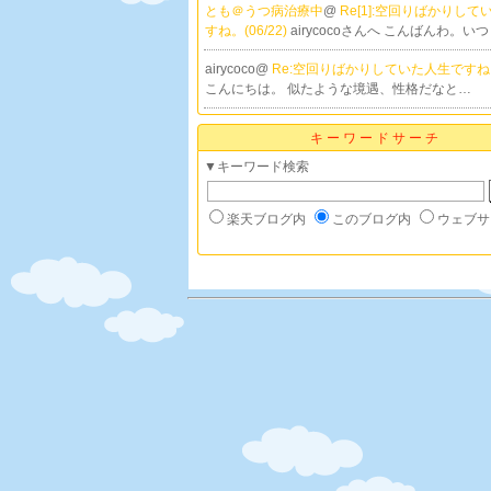
とも＠うつ病治療中
@
Re[1]:空回りばかりし
すね。(06/22)
airycocoさんへ こんばんわ。い
airycoco@
Re:空回りばかりしていた人生ですね。(
こんにちは。 似たような境遇、性格だなと…
キーワードサーチ
▼キーワード検索
楽天ブログ内
このブログ内
ウェブサ