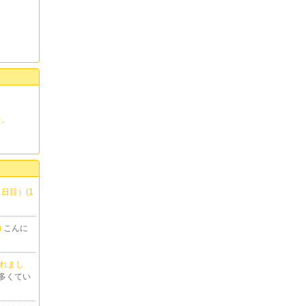
た。
。
５日目）(1
)
こんに
出れまし
多くてい