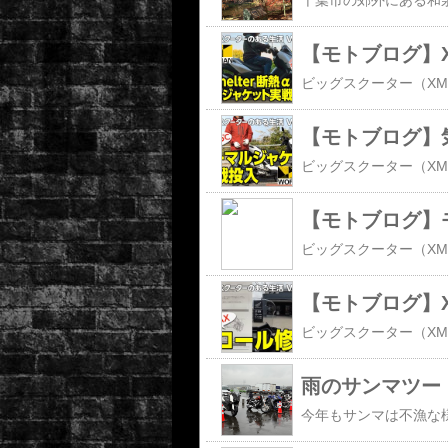
【モトブログ】X
【モトブログ】
【モトブログ】
【モトブログ】
雨のサンマツー