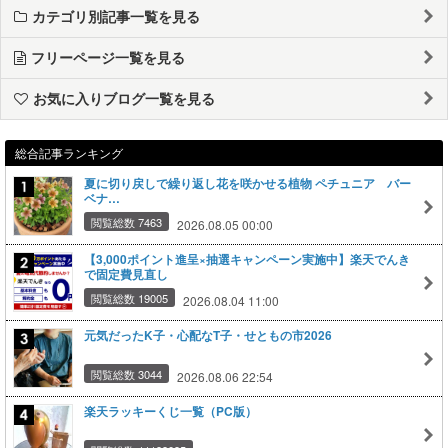
カテゴリ別記事一覧を見る
フリーページ一覧を見る
お気に入りブログ一覧を見る
総合記事ランキング
夏に切り戻しで繰り返し花を咲かせる植物 ペチュニア バー
ベナ…
閲覧総数 7463
2026.08.05 00:00
【3,000ポイント進呈×抽選キャンペーン実施中】楽天でんき
で固定費見直し
閲覧総数 19005
2026.08.04 11:00
元気だったK子・心配なT子・せともの市2026
閲覧総数 3044
2026.08.06 22:54
楽天ラッキーくじ一覧（PC版）