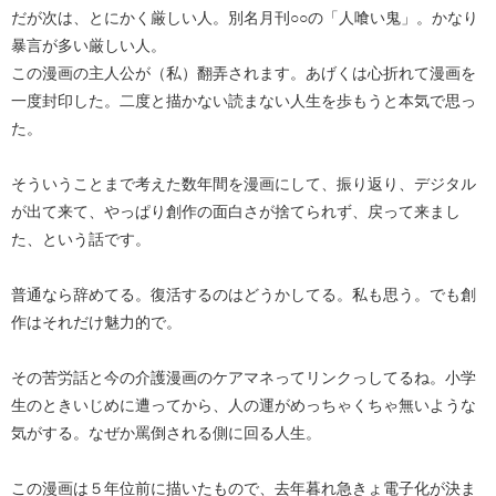
だが次は、とにかく厳しい人。別名月刊○○の「人喰い鬼」。かなり
暴言が多い厳しい人。
この漫画の主人公が（私）翻弄されます。あげくは心折れて漫画を
一度封印した。二度と描かない読まない人生を歩もうと本気で思っ
た。
そういうことまで考えた数年間を漫画にして、振り返り、デジタル
が出て来て、やっぱり創作の面白さが捨てられず、戻って来まし
た、という話です。
普通なら辞めてる。復活するのはどうかしてる。私も思う。でも創
作はそれだけ魅力的で。
その苦労話と今の介護漫画のケアマネってリンクっしてるね。小学
生のときいじめに遭ってから、人の運がめっちゃくちゃ無いような
気がする。なぜか罵倒される側に回る人生。
この漫画は５年位前に描いたもので、去年暮れ急きょ電子化が決ま