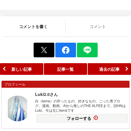
コメントを書く
コメント
新しい記事
記事一覧
過去の記事
プロフィール
Luki2.0さん
白（kena）の作ったもの、好きなもの、ごった煮ブロ
グ。漫画、動画、AIから推しのTHE ALFEEまで。旧HNは
Luki。今は主にkenaです
フォローする