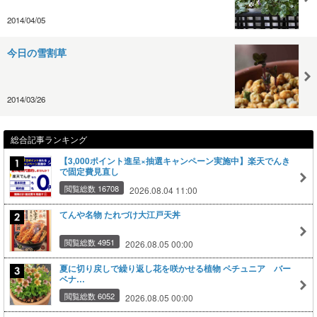
2014/04/05
今日の雪割草
2014/03/26
総合記事ランキング
【3,000ポイント進呈×抽選キャンペーン実施中】楽天でんき
で固定費見直し
閲覧総数 16708
2026.08.04 11:00
てんや名物 たれづけ大江戸天丼
閲覧総数 4951
2026.08.05 00:00
夏に切り戻しで繰り返し花を咲かせる植物 ペチュニア バー
ベナ…
閲覧総数 6052
2026.08.05 00:00