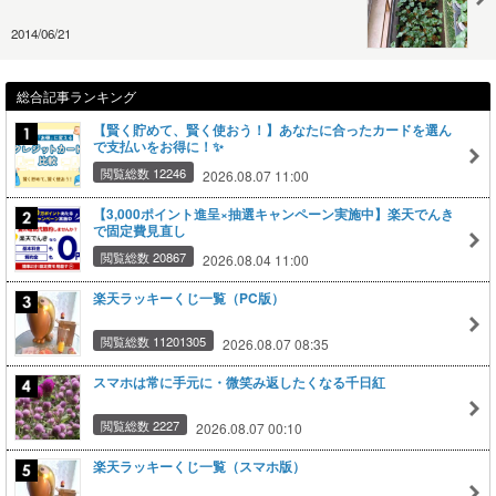
2014/06/21
総合記事ランキング
【賢く貯めて、賢く使おう！】あなたに合ったカードを選ん
で支払いをお得に！✨
閲覧総数 12246
2026.08.07 11:00
【3,000ポイント進呈×抽選キャンペーン実施中】楽天でんき
で固定費見直し
閲覧総数 20867
2026.08.04 11:00
楽天ラッキーくじ一覧（PC版）
閲覧総数 11201305
2026.08.07 08:35
スマホは常に手元に・微笑み返したくなる千日紅
閲覧総数 2227
2026.08.07 00:10
楽天ラッキーくじ一覧（スマホ版）