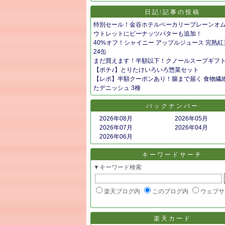
日記/記事の投稿
特別セール！金谷ホテルベーカリープレーンオ
ウトレットにピーナッツバターも追加！
40%オフ！シャイニー アップルジュース 完熟紅玉
24缶
まだ買えます！半額以下！クノールスープギフ
【ポチ♪】とりたけいろいろ惣菜セット
【レポ】半額クーポンあり！腸まで届く 食物繊
たデニッシュ 3種
バックナンバー
2026年08月
2026年05月
2026年07月
2026年04月
2026年06月
キーワードサーチ
▼キーワード検索
楽天ブログ内
このブログ内
ウェブサ
楽天カード