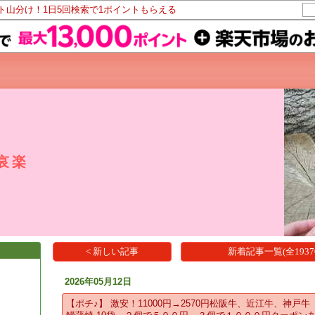
ント山分け！1日5回検索で1ポイントもらえる
哀楽
< 新しい記事
新着記事一覧(全1937
2026年05月12日
【ポチ♪】 激安！11000円→2570円松阪牛、近江牛、神戸