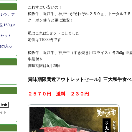
これすごい安いの！
松阪牛、近江牛、神戸牛がそれぞれ２５０ｇ、トータル７５０
ムレツ、ア
クーポン使うと更に激安！
 160ｇ×
私はこれは1セットにしました
トセット
定価は11000円です
維の入っ
松阪牛、近江牛、神戸牛（すき焼き用スライス）各250g 
牛脂付き
賞味期限は5月29日
賞味期限間近アウトレットセール】三大和牛食べ
２５７０円 送料 ２３０円
イト