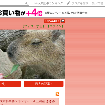
>>
人気記事ランキング
ブログを作成
楽天市場
6854403
【フォローする】
【ログイン】
【毎日開催】
15記事にいいね！で1ポイント
10秒滞在
いいね!
--
/
--
0件)
過去の記事 >
牛 ３大和牛食べ比べセット＆三河産 きざみ