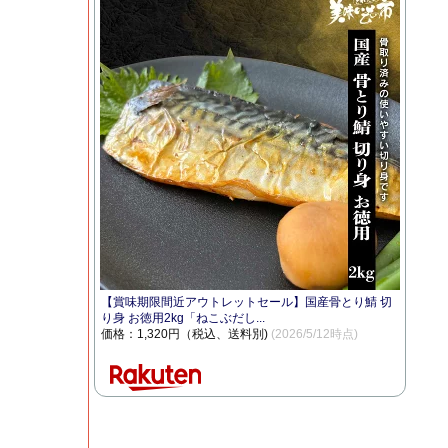
【賞味期限間近アウトレットセール】国産骨とり鯖 切
り身 お徳用2kg「ねこぶだし...
価格：1,320円（税込、送料別)
(2026/5/12時点)