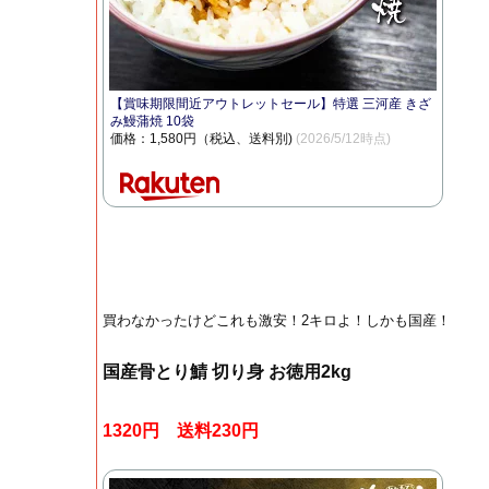
【賞味期限間近アウトレットセール】特選 三河産 きざ
み鰻蒲焼 10袋
価格：1,580円（税込、送料別)
(2026/5/12時点)
買わなかったけどこれも激安！2キロよ！しかも国産！
国産骨とり鯖 切り身 お徳用2kg
1320円 送料230円