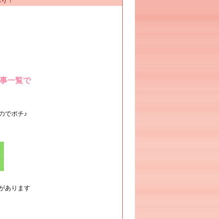
あり！
事一覧で
のでポチ♪
があります