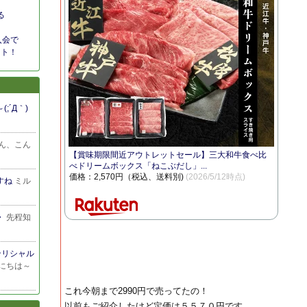
る
入会で
ント！
;´Д｀)
…
ん、こん
【賞味期限間近アウトレットセール】三大和牛食べ比
べドリームボックス「ねこぶだし」...
価格：2,570円（税込、送料別)
(2026/5/12時点)
すね
ミル
・
先程知
アンリシャル
にちは～
これ今朝まで2990円で売ってたの！
以前もご紹介したけど定価は５５７０円です