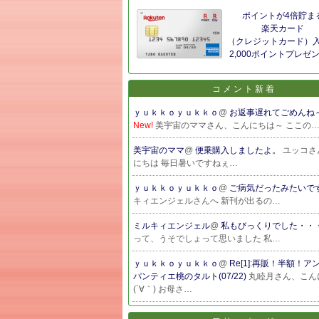
ポイントが4倍貯ま
楽天カード
（クレジットカード）
2,000ポイントプレゼ
コメント新着
ｙｕｋｋｏｙｕｋｋｏ
@
お返事遅れてごめんね～(
New!
美宇宙のママさん、こんにちは～ ここの
美宇宙のママ
@
便乗購入しましたよ。
ユッコさ
にちは 毎日暑いですねぇ…
ｙｕｋｋｏｙｕｋｋｏ
@
ご病気だったみたいで
キィエンジェルさんへ 新刊が出るの…
ミルキィエンジェル
@
私もびっくりでした・・
って、うそでしょって思いました 私…
ｙｕｋｋｏｙｕｋｋｏ
@
Re[1]:再販！半額！
パンティエ桃のタルト(07/22)
丸睦月さん、こん
(´∀｀) お母さ…