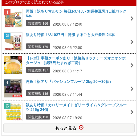
このブログでよく読まれている記事
再販！訳ありマルサン 毎日おいしい 無調整豆乳 1L 紙パック
6本
閲覧総数 156
2026.08.07 12:40
訳あり特価！込1027円！特濃 まるごと大豆飲料 24本
閲覧総数 179
2026.08.06 22:00
【レポ】半額クーポンあり！淡路島リッチチーズオニオンポ
タージュ （淡路島たまねぎ工房）
閲覧総数 137
2026.08.08 11:17
再販！訳アリ『パッションフルーツ 2kg 20〜30個』
閲覧総数 116
2026.08.07 11:44
訳あり特価！カロリーメイトゼリー ライム＆グレープフルー
ツ 215g 24個
閲覧総数 120
2026.08.07 19:20
もっと見る