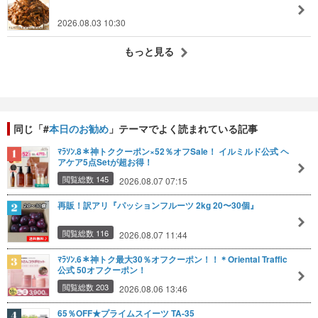
2026.08.03 10:30
もっと見る
同じ「#
本日のお勧め
」テーマでよく読まれている記事
ﾏﾗｿﾝ.8＊神トククーポン×52％オフSale！ イルミルド公式 ヘ
アケア5点Setが超お得！
閲覧総数 145
2026.08.07 07:15
再販！訳アリ『パッションフルーツ 2kg 20〜30個』
閲覧総数 116
2026.08.07 11:44
ﾏﾗｿﾝ.6＊神トク最大30％オフクーポン！！＊Oriental Traffic
公式 50オフクーポン！
閲覧総数 203
2026.08.06 13:46
65％OFF★プライムスイーツ TA-35