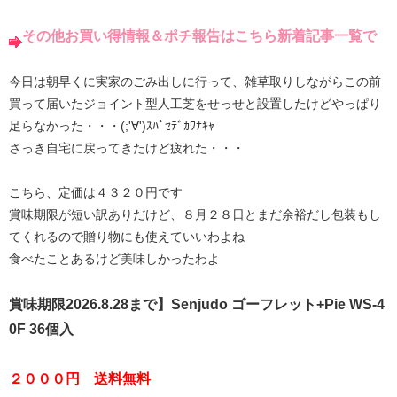
その他お買い得情報＆ポチ報告はこちら新着記事一覧で
今日は朝早くに実家のごみ出しに行って、雑草取りしながらこの前
買って届いたジョイント型人工芝をせっせと設置したけどやっぱり
足らなかった・・・(;'∀')ｽﾊﾟｾﾃﾞｶﾜﾅｷｬ
さっき自宅に戻ってきたけど疲れた・・・
こちら、定価は４３２０円です
賞味期限が短い訳ありだけど、８月２８日とまだ余裕だし包装もし
てくれるので贈り物にも使えていいわよね
食べたことあるけど美味しかったわよ
賞味期限2026.8.28まで】Senjudo ゴーフレット+Pie WS-4
0F 36個入
２０００円 送料無料