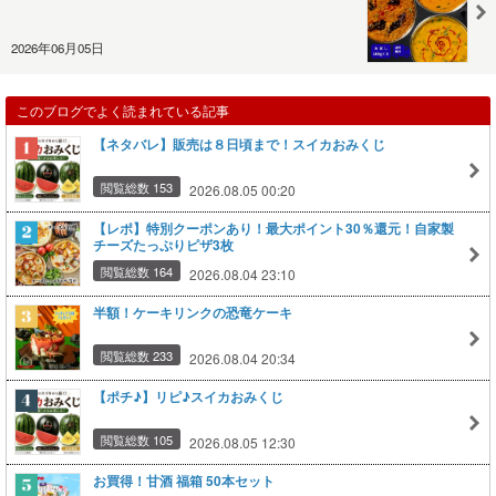
2026年06月05日
このブログでよく読まれている記事
【ネタバレ】販売は８日頃まで！スイカおみくじ
閲覧総数 153
2026.08.05 00:20
【レポ】特別クーポンあり！最大ポイント30％還元！自家製
チーズたっぷりピザ3枚
閲覧総数 164
2026.08.04 23:10
半額！ケーキリンクの恐竜ケーキ
閲覧総数 233
2026.08.04 20:34
【ポチ♪】リピ♪スイカおみくじ
閲覧総数 105
2026.08.05 12:30
お買得！甘酒 福箱 50本セット