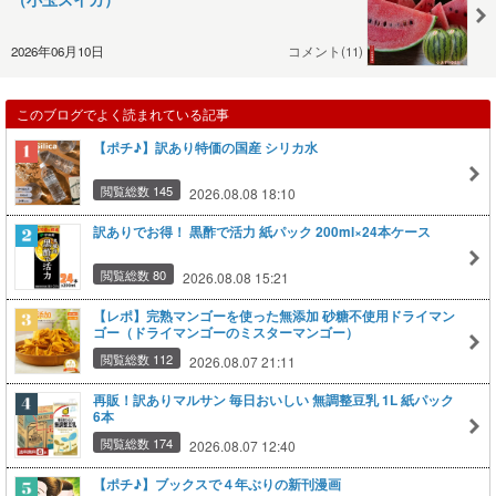
2026年06月10日
コメント(11)
このブログでよく読まれている記事
【ポチ♪】訳あり特価の国産 シリカ水
閲覧総数 145
2026.08.08 18:10
訳ありでお得！ 黒酢で活力 紙パック 200ml×24本ケース
閲覧総数 80
2026.08.08 15:21
【レポ】完熟マンゴーを使った無添加 砂糖不使用ドライマン
ゴー（ドライマンゴーのミスターマンゴー）
閲覧総数 112
2026.08.07 21:11
再販！訳ありマルサン 毎日おいしい 無調整豆乳 1L 紙パック
6本
閲覧総数 174
2026.08.07 12:40
【ポチ♪】ブックスで４年ぶりの新刊漫画