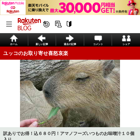
ホーム
新しい記事
過去の記事
コメント
シェア
ユッコのお取り寄せ喜怒哀楽
訳ありでお得！込６８０円！アマノフーズいつものお味噌汁１０個
入り