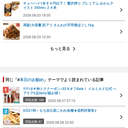
チューハイ1本８４円以下！ 贅沢搾り プレミアム みかんテ
イスト 350ml×２４本
2026.08.03 18:00
再販!大容量 訳アリ さんわの手羽煮ほぐし1kg
2026.08.03 10:30
もっと見る
同じ「#
本日のお勧め
」テーマでよく読まれている記事
ﾏﾗｿﾝ.8＊神トククーポン×52％オフSale！ イルミルド公式 ヘ
アケア5点Setが超お得！
閲覧総数 169
2026.08.07 07:15
8日21時～もち吉久助こわれ各種★送料対策有♪
閲覧総数 67
2026.08.08 20:40