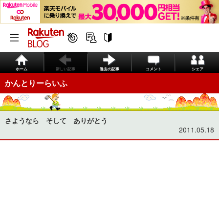
ホーム
新しい記事
過去の記事
コメント
シェア
かんとりーらいふ
さようなら そして ありがとう
2011.05.18