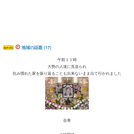
地域の話題 (17)
カテゴリ
午前１１時
大勢の人達に見送られ
住み慣れた家を振り返ることも出来ないまま出て行かれました
合掌