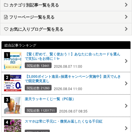
カテゴリ別記事一覧を見る
フリーページ一覧を見る
お気に入りブログ一覧を見る
総合記事ランキング
【賢く貯めて、賢く使おう！】あなたに合ったカードを選ん
で支払いをお得に！✨
閲覧総数 13441
2026.08.07 11:00
【3,000ポイント進呈×抽選キャンペーン実施中】楽天でんき
で固定費見直し
閲覧総数 21260
2026.08.04 11:00
楽天ラッキーくじ一覧（PC版）
閲覧総数 11201711
2026.08.07 08:35
スマホは常に手元に・微笑み返したくなる千日紅