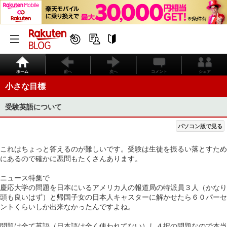
ホーム
前へ
次へ
コメント
シェア
小さな目標
受験英語について
パソコン版で見る
これはちょっと答えるのが難しいです。受験は生徒を振るい落とすため
にあるので確かに悪問もたくさんあります。
ニュース特集で
慶応大学の問題を日本にいるアメリカ人の報道局の特派員３人（かなり
頭も良いはず）と帰国子女の日本人キャスターに解かせたら６０パーセ
ントくらいしか出来なかったんですよね。
問題は全て英語（日本語は全く使われてない）し４択の問題なので本当