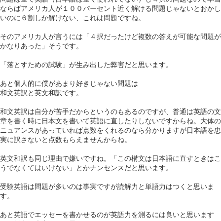
ならばアメリカ人が１００パーセント近く解ける問題じゃないとおかし
いのに６割しか解けない、これは問題ですね。
そのアメリカ人が言うには「４択だったけど複数の答えが可能な問題が
かなりあった」そうです。
「落とすための試験」が生み出した弊害だと思います。
あと個人的に僕があまり好きじゃない問題は
和文英訳と英文和訳です。
和文英訳は自分が苦手だからというのもあるのですが、普通は英語の文
章を書く時に日本文を書いて英語に直したりしないですからね。大体の
ニュアンスがあっていれば点数をくれるのなら分かりますが日本語を忠
実に訳さないと点数もらえませんからね。
英文和訳も同じ理由で嫌いですね。「この構文は日本語に直すときはこ
うでなくてはいけない」とかナンセンスだと思います。
受験英語は問題が多いのは事実ですが読解力と単語力はつくと思いま
す。
あと英語でエッセーを書かせるのが英語力を測るには良いと思います