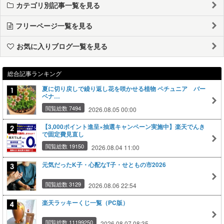
カテゴリ別記事一覧を見る
フリーページ一覧を見る
お気に入りブログ一覧を見る
総合記事ランキング
夏に切り戻しで繰り返し花を咲かせる植物 ペチュニア バー
ベナ…
閲覧総数 7494
2026.08.05 00:00
【3,000ポイント進呈×抽選キャンペーン実施中】楽天でんき
で固定費見直し
閲覧総数 19150
2026.08.04 11:00
元気だったK子・心配なT子・せともの市2026
閲覧総数 3129
2026.08.06 22:54
楽天ラッキーくじ一覧（PC版）
閲覧総数 11199250
2026.08.07 08:35