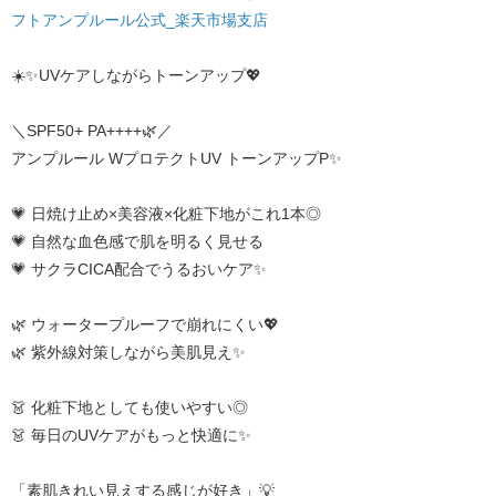
フト
アンプルール公式_楽天市場支店
☀️✨UVケアしながらトーンアップ💖
＼SPF50+ PA++++🌿／
アンプルール WプロテクトUV トーンアップP✨
💗 日焼け止め×美容液×化粧下地がこれ1本◎
💗 自然な血色感で肌を明るく見せる
💗 サクラCICA配合でうるおいケア✨
🌿 ウォータープルーフで崩れにくい💖
🌿 紫外線対策しながら美肌見え✨
👗 化粧下地としても使いやすい◎
👗 毎日のUVケアがもっと快適に✨
「素肌きれい見えする感じが好き」💡