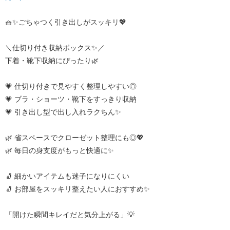
🧺✨ごちゃつく引き出しがスッキリ💖
＼仕切り付き収納ボックス✨／
下着・靴下収納にぴったり🌿
💗 仕切り付きで見やすく整理しやすい◎
💗 ブラ・ショーツ・靴下をすっきり収納
💗 引き出し型で出し入れラクちん✨
🌿 省スペースでクローゼット整理にも◎💖
🌿 毎日の身支度がもっと快適に✨
🧦 細かいアイテムも迷子になりにくい
🧦 お部屋をスッキリ整えたい人におすすめ✨
「開けた瞬間キレイだと気分上がる」💡