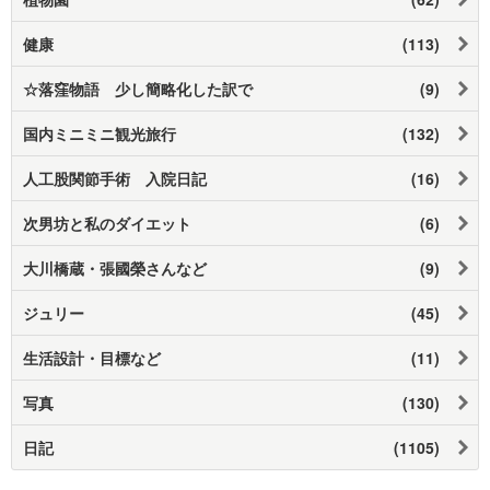
健康
(113)
☆落窪物語 少し簡略化した訳で
(9)
国内ミニミニ観光旅行
(132)
人工股関節手術 入院日記
(16)
次男坊と私のダイエット
(6)
大川橋蔵・張國榮さんなど
(9)
ジュリー
(45)
生活設計・目標など
(11)
写真
(130)
日記
(1105)