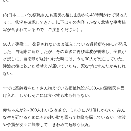
い。
(3)日本ユニバの横尾さんも震災の後に山形から48時間かけて現地入
りし、状況を確認してきた。以下はその内容（かなり悲惨な事実描
写が含まれているので、ご注意ください）。
50人が避難し、発見されないまま孤立している避難所をNPOが発見
した。自衛隊に連絡したが、その直後に再び津波が襲来し、全員が
水浸しに。自衛隊が駆けつけた時には、うち30人が死亡していた。
津波の後に乾いた着替えが届いていたら、死なずにすんだかもしれ
ない。
すでに高齢者をたくさん抱えている福祉施設が130人の避難民を受
け入れ、しかしそこには食べ物も水も何もない。
赤ちゃんが2～300人もいる地域で、ミルク缶が1個しかない。みん
な生き延びるためにもの凄い動き回って物資を探しているが、津波
や余震が次々に襲来して、きわめて危険な状況。