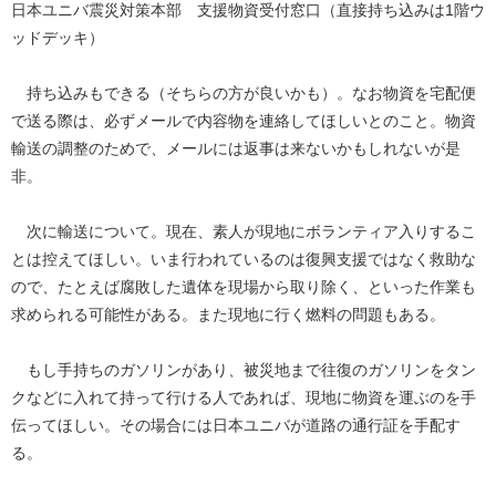
日本ユニバ震災対策本部 支援物資受付窓口（直接持ち込みは1階ウ
ッドデッキ）
持ち込みもできる（そちらの方が良いかも）。なお物資を宅配便
で送る際は、必ずメールで内容物を連絡してほしいとのこと。物資
輸送の調整のためで、メールには返事は来ないかもしれないが是
非。
次に輸送について。現在、素人が現地にボランティア入りするこ
とは控えてほしい。いま行われているのは復興支援ではなく救助な
ので、たとえば腐敗した遺体を現場から取り除く、といった作業も
求められる可能性がある。また現地に行く燃料の問題もある。
もし手持ちのガソリンがあり、被災地まで往復のガソリンをタン
クなどに入れて持って行ける人であれば、現地に物資を運ぶのを手
伝ってほしい。その場合には日本ユニバが道路の通行証を手配す
る。