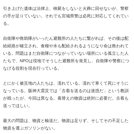
引き上げた遺体は法律上、検屍をしないと火葬に回せないが、警察
の手が足りていない。それでも宮城県警は必死に対応してくれてい
る。
自衛隊や救助隊がいったん避難所の人たちに繋がれば、その後は配
給経路が確立され、食糧や水も配給されるようになり命は救われて
いる。問題はまだ自衛隊につながっていない場所にいる孤立した人
たちで、NPOは現地でそうした避難所を発見し、自衛隊や警察につ
なげる役割を現在行っている。
とにかく被災地の人たちは、濡れている。濡れて寒くて死にそうに
なっている。阪神大震災では「古着を送るのは迷惑だ」という教訓
が残ったが、今回は異なる。着替えの物資は絶対に必要だ。古着も
送ってほしい。
最大の問題は、物資と輸送だ。物資は足りず、そしてその不足した
物資を運ぶガソリンがない。