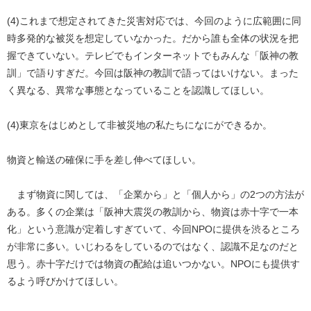
(4)これまで想定されてきた災害対応では、今回のように広範囲に同
時多発的な被災を想定していなかった。だから誰も全体の状況を把
握できていない。テレビでもインターネットでもみんな「阪神の教
訓」で語りすぎだ。今回は阪神の教訓で語ってはいけない。まった
く異なる、異常な事態となっていることを認識してほしい。
(4)東京をはじめとして非被災地の私たちになにができるか。
物資と輸送の確保に手を差し伸べてほしい。
まず物資に関しては、「企業から」と「個人から」の2つの方法が
ある。多くの企業は「阪神大震災の教訓から、物資は赤十字で一本
化」という意識が定着しすぎていて、今回NPOに提供を渋るところ
が非常に多い。いじわるをしているのではなく、認識不足なのだと
思う。赤十字だけでは物資の配給は追いつかない。NPOにも提供す
るよう呼びかけてほしい。