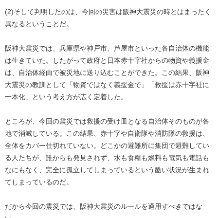
(2)そして判明したのは、今回の災害は阪神大震災の時とはまったく
異なるということだ。
阪神大震災では、兵庫県や神戸市、芦屋市といった各自治体の機能
は生きていた。したがって政府と日本赤十字社からの物資や義援金
は、自治体経由で被災地に送り込むことができた。この結果、阪神
大震災の教訓として「物資ではなく義援金で」「救援は赤十字社に
一本化」という考え方が広く定着した。
ところが、今回の震災では救援の受け皿となる自治体そのものが各
地で消滅している。この結果、赤十字や自衛隊や消防隊の救援は、
全体をカバー仕切れていない。どこかの避難所に集団で避難してい
る人たちが、誰からも発見されず、水も食糧も燃料も電気も電話も
なにもなく、完全に孤立してしまっているという酷い状況が生まれ
てしまっているのだ。
だから今回の震災では、阪神大震災のルールを適用すべきではな