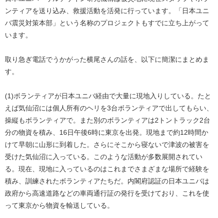
ンティアを送り込み、救援活動を活発に行っています。「日本ユニ
バ震災対策本部」という名称のプロジェクトもすでに立ち上がって
います。
取り急ぎ電話でうかがった横尾さんの話を、以下に簡潔にまとめま
す。
(1)ボランティアが日本ユニバ経由で大量に現地入りしている。たと
えば気仙沼には個人所有のヘリを3台ボランティアで出してもらい、
操縦もボランティアで。また別のボランティアは2トントラック2台
分の物資を積み、16日午後6時に東京を出発。現地まで約12時間か
けて早朝に山形に到着した。さらにそこから寝ないで津波の被害を
受けた気仙沼に入っている。このような活動が多数展開されてい
る。現在、現地に入っているのはこれまでさまざまな場所で経験を
積み、訓練されたボランティアたちだ。内閣府認証の日本ユニバは
政府から高速道路などの車両通行証の発行を受けており、これを使
って東京から物資を輸送している。