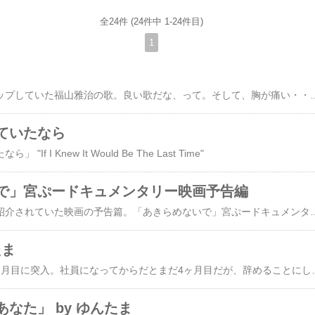
全24件 (24件中 1-24件目)
1
夫を亡くした友人がアップしていた福山雅治の歌。良い歌だ
ていたなら
f I Knew It Would Be The Last Time"
で」宮ぷードキュメンタリー映画予告編
昨年の友人のブログで紹介されていた映画の予告篇。「あきらめないで」宮ぷードキュメンタ
たま
新しい仕事に就いて7ヶ月目に突入。社員になってからだとまだ4ヶ月目だが、辞めることにした。というのも、入ってから初めて聞かされたりわかったりしたことが多々あって、この就職難ゆえ納得できないままに我慢して勤め始めたけど、あまりの残業の多さにこれでは体がもたないと判断したからだ。6時から6時半までは残業代がつかない（これも入社後わかったこと）ので、その30分を除いても5月の残業時間は41～42時間。6月は51～52時間。例の30分間を入れたら月50～60時間の残業である。なので毎晩のように9時10時まで、お昼休憩以外はほとんど休みも取らずに働いている。8時台に帰れたら早い方だ。安月給の事務職でこの残業時間というのは、どう考えても多すぎると思う。会社側は早く帰ってくれ（残業代がかかるから）と言うけど、残業しなければ処理できない業務量なのだ。仕事が溜まって遅れても良いのなら喜んで帰るけどね。それにもうすぐ決算なので、ほぼ連日10時頃まで残業があるらしい。決算の時期は仕方ないと我慢もするが、これからいくら仕事に慣れて時間短縮ができたとしても、残業時間が半分になることは到底ありえない。それぐらい仕事内容が多岐に渡っていて煩雑な業務だ。昼休みも電話の問い合わせに出ないといけないので外食は不可。昼食を取りながら電話に出る。同じように昼食時の電話待機で、企業側が敗訴になった裁判事例を新聞で昔読んだことがある。そりゃこれで休憩中とは言えないでしょう。しかも入社1年目はボーナスが出ない決まりだそうな。（これも入社後に聞かされた。）どっちみ
なた」 by ゆんたま