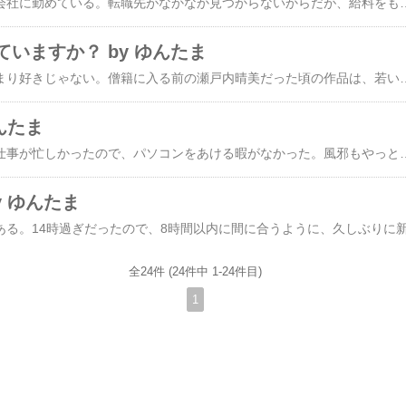
相変わらず派遣で例の会社に勤めている。転職先がなかなか見つからないからだが、給料をもらいながら転職活動できるので、ありがたいと言えばありがたい話である。でも、派遣先のトップ達は私のことをどう考えているのかわからない。実のところ、良い転職先が見つかればすぐにでも辞めるつもりでいるのだけど。ところで先日、その派遣先のトップから、3月に辞めたWEB担当の同僚がしていたホームページの更新作業をやってくれ、と言われた。WEB担当を雇うような話を社長からは聞いていたのだが、経費的に今いるスタッフでやるのがベストだとトップは言うのだ。そりゃ一人雇えばまた月20万以上かかるわけだからね。辞めた同僚はトップ達に疎んじられて過重な仕事を押し付けられ、次の職を見つけて辞めて行った。後先顧みずに辞めさせておきながら、彼女がいないばかりにトップ達は困っているわけで、それを知っている私は腹で笑ってしまう。命令はされたものの、同僚はプロが使うDreamWeaverとかFireWorksを使っていたし、利用しているカートシステムは独特なので、新商品のアップとかは少々厄介だと聞いていた。だから安請け合いは出来ないし、実際にHPを触ってみて考えてみる、と返事しておいた。で、今日、画像を貼り付けたりして少しばかりトップをいじってみた。小手調べ程度の更新で、DreamWeaverはいきなり私には使えないので、HTMLのタグ打ちでやってみた。社長は「できるじゃないの！」と喜んでくれたので、この程度のことで良いならやります、とは答えたものの、次は時給交渉である。そのことを少し匂わすと、社長は急に不機嫌そうな顔になり、「これは通常業務の内には入らないの？」とのたもうた。「それは入りませんよ。WEBで新商品をアップしたり新しいページを作ったりするのは営業アシスタント業務の範囲を越えてますから。」と答えておいた。先週あらかじめ事情は伝えてあったが、帰宅してからまた派遣会社の担当に経緯を説明し、どれぐらい時給アップしてもらえそうか尋ねてみたら、30円からmaxで50円だろうと言う。「それだけしか上がらないなら、慣れないことをしてわざわざしんどい思いをする必要もないのでやりません。」と言っておいたが、果たしてどうなるか。WEB関連を私が
いますか？ by ゆんたま
私は瀬戸内寂聴があんまり好きじゃない。僧籍に入る前の瀬戸内晴美だった頃の作品は、若い頃いくらか読んだことがあるけれど。突然夫と娘を捨てて家を出た、という生き方が、どうも無責任過ぎると思うからかもしれない。やむにやまれぬ思いがそこにはあったにせよ。だが、何回かに渡って掲載されている、仕事についての氏の談話のこんな言葉が心に沁みた。恐れずに好きな仕事を懸命におやりなさい。自分の仕事を愛しぬいて、誇りを持って取り組めば工夫もする、人がやらない知恵も出す。誰かに指示されるとか、強制されることよりいい仕事になっていく。そんなふうにしてあなたを引っ張ってくれることが、あなたの仕事なのです。 気がついてみれば、私は食べるためだけの仕事をしている。得意な仕事と好きな仕事は必ずしも一致しない。得意な仕事をできるだけ今はまだマシだし、それなりのスキルもあるが、それが本当にやりたい仕事かと問
んたま
風邪を引いていたのと仕事が忙しかったので、パソコンをあける暇がなかった。風邪もやっとマシになってきたので、久しぶりのブログである。私自身が任されている仕事は極めて順調で何の不満もないが、会社の体制がどうにもこうにも。社長に社長としての自覚がなくて、すべてスタッフ任せである。スタッフががんばっているからなんとか会社として回っているけれど、丸1日会社に来ないこともある社長ってどうよ。主婦の仕事に締め切りはないから、どうしても時間や期日にルーズになる。それでは会社というのは困るのだ。でも会社に来なくても良いよ、ちゃんと仕事をやってくれてるんなら。だけど主婦感覚の抜けない人で、生まれたばかりの初孫の世話だとか生協の荷物の受け取りだとか院長の空港への送り迎えだとか、そんなことやってる間に1年も前からの未回収の督促を先にやってくれよー。(--;一事が万事この調子。新しい社員の面接時間にも間に合わず、唯一の契約社員と派遣の私が代わって面接したようなことである。しかもこの社長、契約社員と正社員との違いさえわかっておらず、たった一人の契約社員のことを正社員だと思い込んでいた。正社員の場合は給料や賞与の査定は毎年あるが、毎年契約更新するというのは契約社員ですよ、と私が説明すると目を丸くして聞いているような人なのだ。東北で行われている展示会のブースに、人手がないから自分が行くと出かけたものの、商品の搬入と初日の午前
y ゆんたま
全24件 (24件中 1-24件目)
1