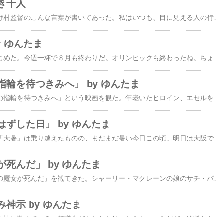
き千人
しばらく前の新聞に、野村監督のこんな言葉が書いてあった。私はいつも、目に見える人の行動を見るのは「観察」であり、目には見えないが人をそういう行動に駆り立てる心の内を見るのは「洞察」であると思っています。おそらく優れたリーダーであるには、この洞察力が必要なのだと思います。なるほどなぁと思った。こうした洞察力を極めれば、「心眼」になるのかもしれない。人生の師であった草柳大蔵さんがよく語っていた「ものの見える人が千人、ものの見えない人が千人いる。見ている人は見ているのだから、仕事はいつも一生懸命でなくてはならない」という言葉があります。その教えがまさに正しかったと痛感した出来事が、ヤクルトの相馬和夫球団社長が自ら、私を監督にと要請してくだ
y ゆんたま
そろそろ秋風が立ちはじめた。今週一杯で８月も終わりだ。オリンピックも終わったね。ちょっと気が早いけど、テンプレをお月見に変えてみた。今年のお月見は９月１４日だったかな。暑く長かった夏が終わってようやくしのぎやすくなり、ほっとしている。毎日、食べていくための仕事に追われる中で、夢を描いたり希望を持ち続け
輪を待つきみへ」 by ゆんたま
先日、相棒と「あの日の指輪を待つきみへ」という映画を観た。年老いたヒロイン、エセルをシャーリー・マクレーンが演じていてなかなか良い映画だった。ネタバレになるので詳細は省くが、登場人物それぞれが、自らした「約束」に支えられ、あるいは縛られていた。ヒロイン、エセルは内縁の夫で戦死したテディと誓いあった永遠の愛に。テディの戦友で親友であるチャックとジャックは、死んだテディとの約束に。テディが死ぬ直前に指輪を預かってエセルに届けるはずだった少年もまた、テディとの約束に。「I promise.」と何人もがそう誓い、その約束を忠実に果たそうとして、それぞれの人生を懸命に生きてきた姿が切なかった。今時、そんなに実直に約束を守り続けようとする人はなかなかいないだろうとも思うけど、そういう意味で、人間同士の信義という清涼感を感じさせてくれる映画だった。でも、約束に縛られて、自分自身の本当の感情を殺して生きることがどれほど人を苦しめるものか。テディが遺したという「自由に生きてくれ」という最期の言葉を知って、初めてエセルはテディとの約束から解放され、人間らしく涙
ずした日」 by ゆんたま
一年で一番暑いという「大暑」は乗り越えたものの、まだまだ暑い今日この頃。明日は大阪では天神祭の本宮である。この頃がやっぱり一番暑いのだ。で、明日はマヤ暦の「時をはずした日」でもある。今日24日が大晦日で、26日が元旦、その間の25日が「時をはずした日」。新しい１年が始まる前の、“一休み”みたいな一日。明日の夜はキャンドルでも灯して精油を焚いて、ゆっくり過ごそう。この日ぐらい、がんばらなくてもいいよ、ね？そういえばこの間、国際日本文化研究センターの前所長である片倉もとこ氏の講演内容が新聞に掲載されていた。それによると、イスラム世界には「ショグル（労働の時間）」「ラアブ（遊びの時間）」「ラーハ」という３つの時間があるそうだ。「ラーハ」という言葉は昔、「ゆとり」とか「リラックス」というような意味だと、知り合いに教えてもらったことがあるが、片倉氏はこの時間を「ゆとろぎ」と名づけている。「ゆとろぎ」というのは、「ゆとり」と「くつろぎ」を足して「り・く・つ（理屈）」を引いて作った造語だそうな。日本では「ゆとり」や「くつろぎ」に、仕事で疲れ
死んだ」 by ゆんたま
昨日、相棒と映画「西の魔女が死んだ」を観てきた。シャーリー・マクレーンの娘のサチ・パーカーがお祖母さん（西の魔女）役で出ている映画だ。シャーリー・マクレーンと言えば有名な女優でありエンターテイナーで、大分前に深夜放送で彼女の舞台を見たが、当時でも60歳を越えていたと思うのに、その信じられない位パワフルなダンスと歌に驚いたことがある。彼女はスピ系の人なら誰でも知っている「アウト・オン・ア・リム」や「カミーノ」の著者で、体外離脱や前世体験といった話には事欠かない。「アウト・オン・ア・リム」はそれまで実利的な合理主義者だった著者が、これまで胡散臭いとしか思われていなかった精神世界に目覚めて、自分探しの旅を始めるという内容で、1983年にアメリカで出版されてから瞬く間に300万部以上を記録し、全世界に精神世界ブームを巻き起こした本だ。彼女へのインタビューの中で、「過去世で日本の芸者をしていたことがある」という話を読んだことがある。そんな理由からか彼女の日本びいきは有名で、娘に「サチコ」という名前をつけたとは聞いていたが、そのサチ・パーカーが日本に12歳まで住んでいたというのは初耳だった。シャーリー・マクレーンが仕事で忙しいので寄宿舎にでも預けられていたのだろうか。そのおかげで、映画の中のサチ・パーカーの日本語はとても滑らかで、適役だったと思う
神示 by ゆんたま