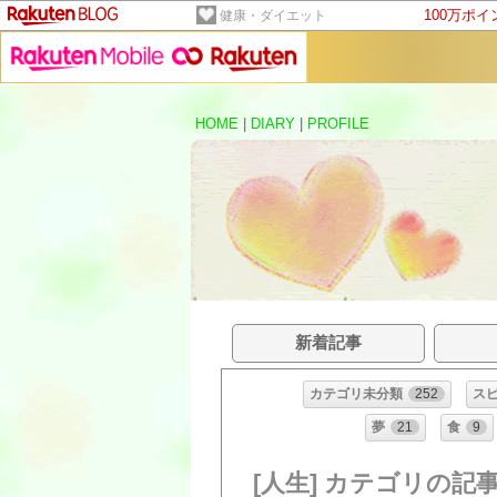
100万ポ
健康・ダイエット
HOME
|
DIARY
|
PROFILE
新着記事
カテゴリ未分類
252
ス
夢
21
食
9
[人生] カテゴリの記