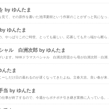
 by ゆんたま
以前、あるＴＶドラマを見て、その原作を書いた池澤夏樹という作家のことがずっと気になっていた。でもその原作がなんだったのか調べもせず、本も読まずにいたのだけど、今日調べてみてやっとわかった。「スティル・ライフ」。氏の代表作だ。で、私が見たＴＶドラマは「スティル・ライフ 霧子とマリエの犯罪的同棲生活」。そうそう、キリコという名前と、ドラマの中で語られるロシュフーコーの哲学的な思考に私は引かれたのだった。ちなみに霧子役は田中裕子、マリエ役は南果歩だった。その池澤夏樹氏が1週間程前の新聞に、「終わりと始まり」という小文を書いていた。終わりと始まりの間という端境の時期がある。数年前、英語の「ギャップ・イヤー」という表現を知った。「隙間の1年」というほどの意味で、人生のコースの中に敢えて一年だけ隙間を作る。学校が終わって社会生活が始まる前、すぐには就職しないで一年間の旅に出る。そういう言いかたがあるほどだから、実行する若い人がたくさんいるらしい。さかんなのはイギリスとオーストラリア、オランダなどで、その数は年間二十万人というから、もう社会現象と言っていい。私が14年前にオーストラリアに滞在した時も、既に多くの若者が世界中から旅をしに来ていた。みんなバックパッカーで、リュックを背負って一日10～15ドル程の安宿を泊まり歩いていた。中には2年間も世界中を旅しているという人もいて、私はその余裕に驚いたものだ。日本でそんなことをしたら、帰国した時に就職に不利なことはわかっている。池澤氏も、「（日本では）一年の海外生活が就職に有利ということもないようだ。」と書いている。海外で仕事を見つけるとか、起業するとでもいうのなら別だけれど。ところが海外の場合は、そうやって見聞を広め、世界各国にたくさんの友人を持つことが、彼らのキャリアに大きなメリットをもたらすようである。だから1年や2年、放浪することは海外の若者にと
by ゆんたま
就職活動を続けるものの、やっぱりこのご時世、とっても厳しい。応募しても片っ端から断られて返って来る。派遣の仕事にさえなかなか就けない状況だ。走り続けていると息切れがしてくるので、ここしばらくは一服状態。先月末に、やっと雇用保険の手続きがすんだせいもある。で、7月からの職業訓練を受講したくて、今週は職安のキャリアコンサルティングを受けてジョブカードというのを作成した。6年程前にも職業訓練を受けたことがあるけど、その頃はジョブカードなんてなかったのに。就職率を上げるために、いろいろと厳しくなってるらしい。応募しても、適性検査の他に面接まであるらしい。以前も適性検査はあったような気がするけど、面接はなかったような。ジョブカード作成にあたって、私の場合は職務経歴書がきっちり出来てるので、そこで困ることはなかった。それはそうだ。これまで一体何十枚履歴書や職務経歴書を書いたことかわからない。これだけやれば、自分のキャリアの棚卸しはすべて出来ていて当然だ。だから比較的短時間ですんだけど、それでも2日間ハローワークに通うことになった。選考は5月の半ばで、結果がわかるのは6月の半ば。私が受けたい講座の応募倍率は例年2倍ぐらいだそうである。2人に1人は落ちるのか･･･。なんとか通れば良いんだけどな。選考結果が出るまでは本腰入れて就職活動する気になれないし、かといってボーッとしてるのももったいないので、この機会に勉強しようと思っている。それで、しばらく前から英語の勉強を始めた。といっても今のところお金をかける余裕はないので、ラジオのビジネス英語を聞いたり、smart.fmという無料の英語学習サイトを利用している。Dictationはなかなか楽しいので、毎日いくつもやってしまう。不思議なもので、本気で毎日英語を聴いてると、これまでは聴き取れなかった言葉が少しずつわかるようになってきた。まだまだ簡単な短文でしかないけどね。なんと
シャル 白洲次郎 by ゆんたま
いよいよ今夜９時でございます。NHKドラマスペシャル 白洲次郎昔から母が白洲次郎・白洲正子のファンなので、いつ頃からかこのご夫婦の名前は知っていた。で、以前読んだ白洲正子の「両性具有の美」は非常に面白かった。他にもいろいろあるのに、わざわざ男色について書いた本を読む必要はない
 ゆんたま
今日は立春だった。すこーしだけ日の暮れるのが遅くなってきたよね。立春大吉。良い春が来ますように。(-人-)ところで昨日、ハローワークに失業手当のことで聞きに行ってきた。派遣会社の担当が言うように、やっぱり1ヶ月間は待たないといけないらしい。最近はそんなふうに指導されてるんだろう、そういうことがちゃんと文書化されていた。まぁ仕方がない。失業手当は当てにせず、早く良い就職先を探そう。それにしても、本当にしたい事では食べられる見込みも能力もないので、仕方なく生活のための仕事をする、ということがずっと続いている。でも、出来ることと本当にやりたい事は違うのだ。美輪明宏は、自分がやりたい事で食べていきたいと思うのが間違っている、給料は我慢料だと言ってるけど、それなら人間はみんな苦痛を耐え忍んで生きるしかないことになる。確かにそこに大きな学びがあるのはわかるけど、皆が皆そういう人生を選んでるわけじゃないだろう。やりたいことをやってるから苦労も苦労と感じず、楽しく生きてる人だっているよね。それでこそ生きてる甲斐がある、と私は思う。もっとも、私の場合はやりたいことの方向性だけはわかっているものの、そちらに
当 by ゆんたま
とうとう来月半ばで今の仕事が終了するので、今週からボチボチ引き継ぎ業務に入っている。なんのかのとあったけど、この会社に1年10ヶ月いたことになる。早く辞めたいと思ってきたが、仕事が忙しかったり世界同時不況が起こったりで、とうとう次の仕事を見つけられないまま契約終了になってしまった。本当ならさっさと自分から辞めてやりたかったのに。(- -;でも、この会社に来て、経営面やら人の使い方やら、反面教師でいろんなことを学ばせてもらった。パワポやイラレ、フォトショ、ファイアーワークスといったソフトが使えるようにもなった。それに、いろんな人と出会えたのが一番良かったと思う。(^-^)今は経費がないと言われるので、私の担当である営業活動の仕事はほぼ無く、会社にはなんの未練もないから、やっと「卒業」という感じかな。次のステージに早く上がらないとね。ところで、派遣会社の担当は離職理由を「会社都合」にしてくれると言うので、すぐに失業手当が出るのだと思っていた。もちろん、派遣だから、契約満了という形ではあるんだけどね。次の更新がなかっただけで。ところが普通の会社とは違うから、派遣会社としてはいろいろな仕事を努力して探したけど見つからなかった、という姿勢を見せないといけないので、1ヶ月間は待ってもらわないとい