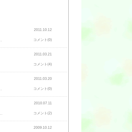
2011.10.12
な、って。そして、胸が痛い・・・。福山雅治 最愛 PV
コメント(0)
2011.03.21
コメント(4)
2011.03.20
リー映画予告編楽天では動画は埋め込めないのか。初めて気づいた。不自由なもんだな。。。
コメント(0)
2010.07.11
ち業績悪化でボーナスは当分出ないらしいが。とにかく帰宅時間が毎日10時11時になるので、慢性の睡眠不足。で、眼圧がやや高くなってきてしまい、持病悪化の懸念まで出てきた。・・・ということで、退職することに決めた。こう転々としたいわけじゃないんだけどな。失明してからでは遅いので仕方がない。とはいえ、会社の決まりで退職の意思を伝えてから3ヶ月間は引継ぎのために残らなければいけない（これも労働法規的にいえば無茶苦茶な話だが）ので、9月か10月までは勤める予定だ。本当ならすぐにでも辞めたいところだけど、決算があるのと仕事が煩雑なので、引継ぎに3ヶ月ぐらいはどうしてもかかる。残る同僚に負担がかかるのは目に見えてるので、まぁ仕方ないかと思っている。いきなり私が倒れでもすれば話は別だけど。それで会社が先月末頃から求人募集をハローワークに出したところ、この就職難のご時世だからジャンジャン電話がかかってくる。ところが、こっちとしては早く決まってほしいのに、なかなか決まらない。上司が履歴書で選別して、面接してワードとエクセルのテストをして、実際にアルバイトで1～2日来てもらって、という段取りなんだけど、なかなかそこまで進む人がいない。それで気づいたことがある。若くてもＰＣスキルの乏しい人は意外に多い。ケータイ世代が多いので、意外と若い人はＰＣできないというのは以前聞いたことがあるけど、他職種からの転職組も結構いるからだ。職業訓練で勉強しました、という程度の人は、「出来る」と言っても出来るうちに入らない。入力している様子を見れば、慣れてないのは一目瞭然だ。企業は中高年よりも若い人を取りたがるが、スキルも求める。なぜなら即戦力が必要だからだ。大企業ならいざ知らず、今の中小企業に未経験者を育てる余裕などどこにもない。（今なら大企業だって似たようなものかもしれない。）この会社だって、年末まではパートを入れて2.5人でやってた仕事を、今は私達2人にさせているぐらい経費を絞っている。固定経費である人件費は一番削りたい費用だろう。若いのに仕事がない人が多いのは、経験がないからなんだなぁとつくづく感じた。というより、一応スキルはあっても実務経験の裏づけがないので即戦力にならないからだ。仕事がない→実務経験がない→仕事がない・・・という悪循環。ある意味かわいそうだなと思う。とはいえ、他人のことをかわいそうがってばかりはいられない。中高年はスキルや実務経験の前に、まず年齢で切られるからね。先のことを考えて、今春から新しく勉強し始めたことがあるので、秋にここを辞めたら、しばらくは派遣の仕事でも探そうかと思っている。派遣でも難しいのはわかってるけど、そうかといって探さなければ見つからないもんね。この会社も長くとも10月末までの辛抱だ。がんばろう
コメント(2)
2009.10.12