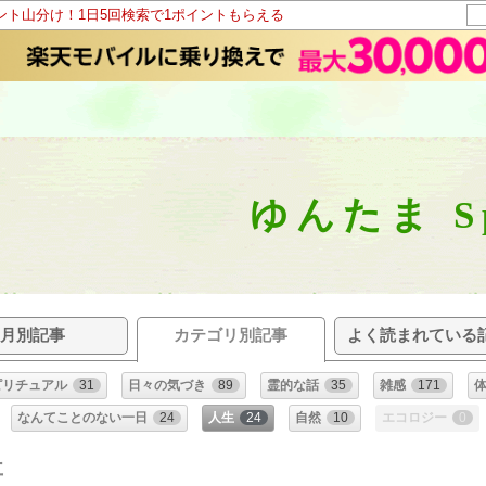
イント山分け！1日5回検索で1ポイントもらえる
ゆんたま Spi
月別記事
カテゴリ別記事
よく読まれている
ピリチュアル
31
日々の気づき
89
霊的な話
35
雑感
171
なんてことのない一日
24
人生
24
自然
10
エコロジー
0
事