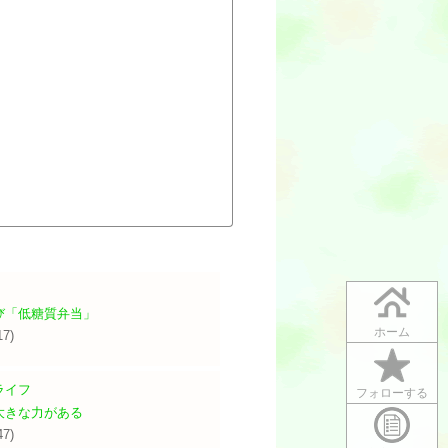
び「低糖質弁当」
ホーム
17)
ライフ
フォローする
大きな力がある
47)