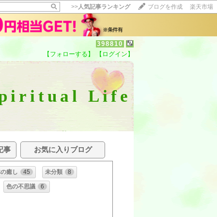
>>
人気記事ランキング
ブログを作成
楽天市場
398810
【フォローする】
【ログイン】
ritual Life
記事
お気に入りブログ
体の癒し
45
未分類
8
色の不思議
6