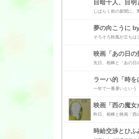
目暗千人、目明
夢の向こうに b
映画「あの日の指
ラーハ的「時をは
映画「西の魔女が
時給交渉とひふみ