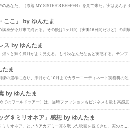
ここ」 by ゆんたま
ス by ゆんたま
今夜は晴れているので、煌々と輝く満月がよく見える。もう秋なんだなぁと実感する。テンプレも秋らしい色に変えてみた。これまでこんな微妙な色は絶対に選ばなかった、というより私の視野には入らなかった色だ。カラーの勉強をしたせいで、きっと色の許容範囲が広がったんだと思う。ところで2週間前、大学時代のアルバイトで知り合った友人達と久しぶりに再会した。かれこれ30年近い付き合いになる。普段は年賀状のやりとり程度しかしていないのだけど、一人マメな人がいてくれるお蔭で、数年に一度会っている。今回は6～7年ぶりで、4人の内の3人が集まった。たまたま大阪に出てきていた熊本の友人は、20年近く勤めた東京での仕事を辞めて、今年の春から親元に引っ越したばかり。といっても、元々はご両親も関西で暮らしていたのが、お母さんの里である熊本に帰られたので、彼女もそこに帰ったというだけで、自分の生まれ故郷というわけではない。もう一人の友人は既婚だが、熊本の友人と私は独身で親と同居している。私達2人が盛り上がった話題は、親との同居はしんどい、ということだ。一度一人暮らしをすると、自分のペースというものが出来てしまう。それが親元に戻ると、食べる物も違えば生活の細々したやり方も違う。私は親元に戻ってから10年近くたつが、一人暮らしの時に飾っていた雑貨や本はいまだに引越しの時のダンボールに入ったままである。友人を呼ぶことも出来ない。親にとってはいつまでたっても子供は子供なので、親にその気はなくとも、こっちは監視されているような気がする。出かける時にはどこに行くのかとか誰と会うのかと聞かれることもあるし、夜に遊びに出かけたりセミナーや何かの集会に行くようなことも、今ではほとんど
んたま
先月応募していた職業訓練の選考に通り、来月から10月までカラーコーディネート実務科の勉強が出来ることになった。＼(^^)／イラストレーターとフォトショップがちゃんと使えるようになりたいので、そういう勉強ができる講座を探したんだけど、中高年になると受講できる講座自体が極めて少ない。不公平だとは思うが、まぁ若年層の方がスキルが少ないのが普通だから無理もないか。数少ない講座の中にこの講座を見つけたものの、競争率2倍なので必ずしも受講できるとは限らず、ドキドキしながら待っていたら、運良く受講に適格と判断されたようだ。ラッキー♪(^^)v色彩の知識とイラレ、フォトショ、パワポ、ワード、ビルダーの使い方を教えてもらえるらしい。ワードやビルダーは今でも普通に使えるし、実を言うとパワポは先月、新しく登録した派遣会社の講習会に行ったので
 by ゆんたま
ツアー（注：YMOの初めてのワールドツアー）は、当時ファッションもビジネスも最も高感度だったロンドンから始まりました。その公演で数曲演奏した後に、僕のソロ
グ＄ミリオネア」感想 by ゆんたま
昨日は「スラムドッグ＄ミリオネア」というアカデミー賞を取った映画を観てきた。実のところ、私はアカデミー賞とかなんとかに興味はない。本でもベストセラーだとか言われる本は逆に読みたくない天邪鬼で、ブームがとうに過ぎた頃に興味が湧けば読む程度。なので、この映画もこの前まではまったく観る気はなかった。ところが一昨日の朝、目が覚めたとたんに「インドが見たい！」と思ったのだ。なぜなんだかは皆目わからない。ただ、正反対のものが混沌として存在している、文字通り泥臭いあの国が見たいと思った。だから、この映画の内容よりも、インドに引かれて観に行ったのである。そしたら思いがけずなかなか良かった。イギリス人監督による制作だけあって結構スマートだけど、それでもインドの貧困や幼児虐待と裏に潜む犯罪グループ、ヒンドゥー教徒によるイスラム教徒襲撃で主人公達の母親が殺されるところなど、社会の暗部がしっかり描かれていた。孤児になった主人公達が生きるために、子供ながらにいろんな手段でお金を稼いで行く逞