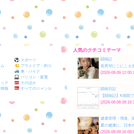
人気のクチコミテーマ
闘病記
スポーツ
ーム
アウトドア・釣り
長男🐻にこにこ☺️次
Ｖ
車・バイク
(2026-08-09 12:00:
パソコン・家電
ミック
そのほか
外情報
すべてのジャンル
闘病日記
【闘病記】K病院
(2026-08-08 08:18:
健康管理・増進、
夏の健康に、日本
(2026-08-09 16:00: