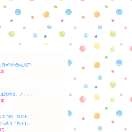
男🐒1時😳(在宅71…
10)
で血液検査。クレア…
18)
病気予防、抗加齢（…
の伝統食「梅干し」
07)