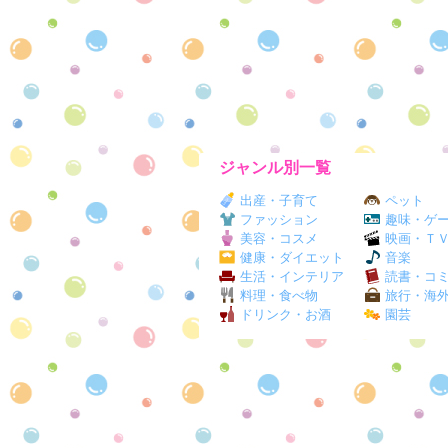
ジャンル別一覧
出産・子育て
ペット
ファッション
趣味・ゲ
美容・コスメ
映画・Ｔ
健康・ダイエット
音楽
生活・インテリア
読書・コ
料理・食べ物
旅行・海
ドリンク・お酒
園芸