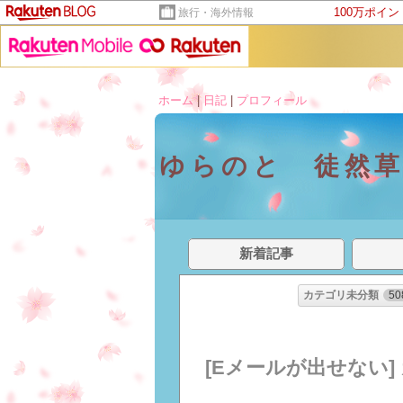
100万ポイ
旅行・海外情報
ホーム
|
日記
|
プロフィール
ゆらのと 徒然
新着記事
カテゴリ未分類
50
[Eメールが出せない]