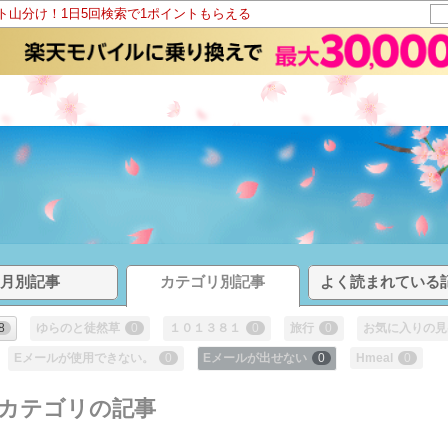
ント山分け！1日5回検索で1ポイントもらえる
草
月別記事
カテゴリ別記事
よく読まれている
8
ゆらのと徒然草
0
１０１３８１
0
旅行
0
お気に入りの見
Eメールが使用できない。
0
Eメールが出せない
0
Hmeal
0
 カテゴリの記事