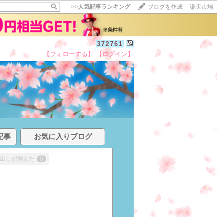
>>
人気記事ランキング
ブログを作成
楽天市場
372761
【フォローする】
【ログイン】
記事
お気に入りブログ
出しが消えた
0