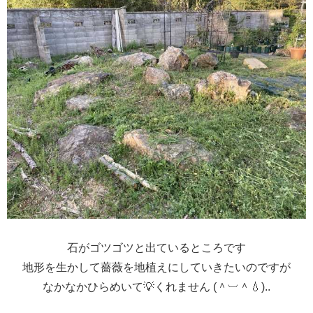
石がゴツゴツと出ているところです
地形を生かして薔薇を地植えにしていきたいのですが
なかなかひらめいて💡くれません (＾︺＾💧)..