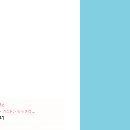
好き！
ッツにドンモモタロ…
07)