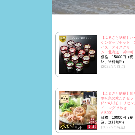
【ふるさと納税】ハ
ゲンダッツセット 
イス アイスクリー
ム 北海道 浜中町
価格：15000円（税
込、送料無料)
(2022/2/6時点)
【ふるさと納税】博
華味鳥の水たきセッ
(3〜4人前) トリゼン
イニング 水炊き
AIB001
価格：10000円（税
込、送料無料)
(2022/2/6時点)