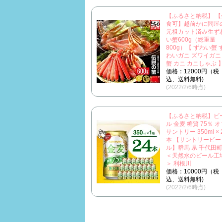
【ふるさと納税】 【
食可】越前かに問屋
元祖カット済み生ず
い蟹600g（総重量
800g）【 ずわい蟹 
わいガニ ズワイガニ
蟹 カニ カニしゃぶ 
価格：12000円（税
込、送料無料)
(2022/2/6時点)
【ふるさと納税】ビ
ル 金麦 糖質 75％ 
サントリー 350ml × 
本 【サントリービー
ル】群馬 県 千代田
＜天然水のビール工
＞ 利根川
価格：10000円（税
込、送料無料)
(2022/2/6時点)