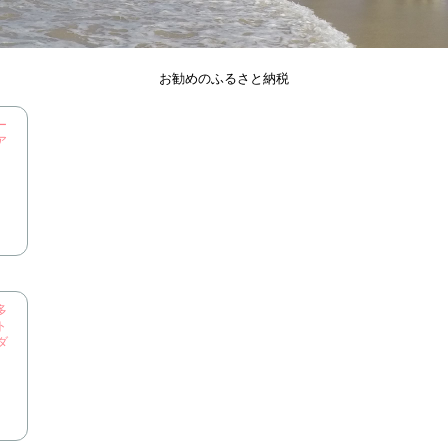
お勧めのふるさと納税
ー
ア
多
ト
ダ