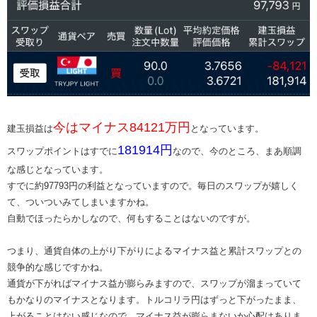
​今はマイナス84121万円​
​​​​建玉損益は
となっています。
​181914円​
スワップポイントはすでに
なので、今のところ、まあ順調
な感じとなっています。
すでに約97793円の利益となっていますので。毎日のスワップが嬉しく
て、ついついみてしまいますかね。
自動でほったらかしなので、何もすることはないのですが。
つまり、通貨自体の上がり下がりによるマイナス益と累計スワップとの
競争的な感じですかね。
通貨が下がればマイナス益が膨らみますので、スワップが溜まっていて
もかなりのマイナスとなります。トルコリラ円はずっと下がったまま、
上がることはない感じなので、マイナス益が膨らまないか心配はありま