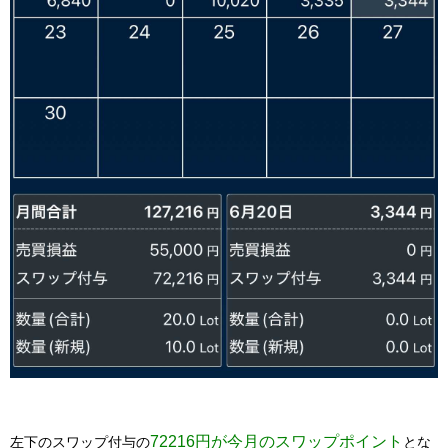
​72216円が今月のスワップポイント​
​左下のスワップ付与の
とな