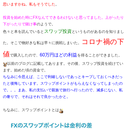
思いますかね。私もそうでした
。​
投資を始めた時にFXなんてできるわけないと思ってました。上がったり
下がったりで賭け事
のようで。
​スワップ投資​
色々と本を読んでいると
というものがあるのを知りまし
​コロナ禍の下
た。そこで物好きな私は早々に挑戦しまいた。
値​
​60万円ほどの利益​
で購入したので、
を得ることができました。
以前のブログに記載してあります。その後、スワップ投資を続けてい
ます。始めた頃の資金で。
ちなみに今思えば、ここで利確しないであっとキープしておくべきだっ
たと後悔しています。スワップポイントがもらえなくなってしまったの
で。。。まあ、私の支払いで親族で旅行へ行ったので、滅多にない、私
の奢りで、それはそれで良かったかと。
​​ちなみに、​
スワップポイントとは