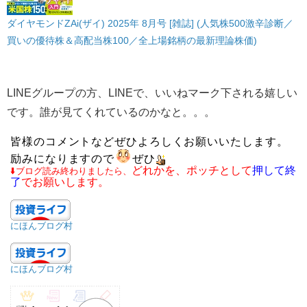
ダイヤモンドZAi(ザイ) 2025年 8月号 [雑誌] (人気株500激辛診断／
買いの優待株＆高配当株100／全上場銘柄の最新理論株価)
LINEグループの方、LINEで、いいねマーク下される嬉しい
です。誰が見てくれているのかなと。。。​
皆様のコメントなどぜひよろしくお願いいたします。
励みになりますので​
​ぜひ
​どれかを、ポッチとして
押して終
​⬇️ブログ読み終わりましたら、
了
でお願いします。​
にほんブログ村
にほんブログ村