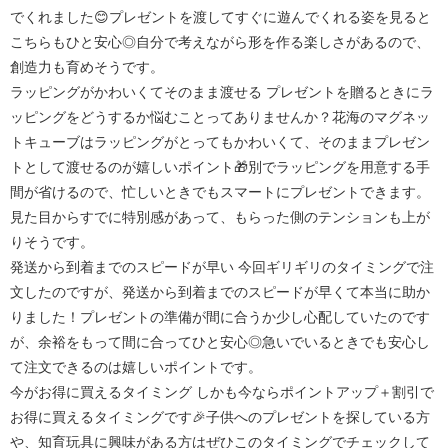
でくれました😊プレゼントを渡してすぐに遊んでくれる姿を見ると
こちらもひと安心◎自分で考えながら形を作る楽しさがあるので、
創造力も育めそうです。
ラッピングがかわいくてそのまま渡せる
プレゼントを贈るときにラ
ッピングをどうするか悩むことってありませんか？花海のマグネッ
トキューブはラッピングがとってもかわいくて、そのままプレゼン
トとして渡せるのが嬉しいポイント🎁別でラッピングを用意する手
間が省けるので、忙しいときでもスマートにプレゼントできます。
見た目からすでに特別感があって、もらった側のテンションも上が
りそうです。
発送から到着までのスピードが早い
今回ギリギリのタイミングで注
文したのですが、発送から到着までのスピードが早くて本当に助か
りました！プレゼントの準備が間に合うか少し心配していたのです
が、余裕をもって間に合ってひと安心◎急いでいるときでも安心し
て注文できるのは嬉しいポイントです。
今がお得に買えるタイミング
しかも今ならポイントアップ＋割引で
お得に買えるタイミングです🎉子供へのプレゼントを探している方
や、知育玩具に興味がある方はぜひこのタイミングでチェックして