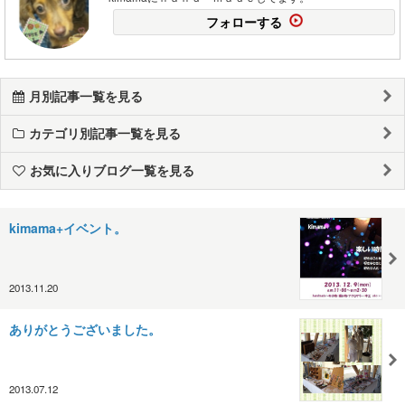
フォローする
月別記事一覧を見る
カテゴリ別記事一覧を見る
お気に入りブログ一覧を見る
kimama+イベント。
2013.11.20
ありがとうございました。
2013.07.12