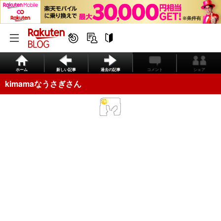
ホーム
新しい記事
過去の記事
コメント
シェア
kimamaなうさぎさん