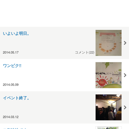
いよいよ明日。
2014.05.17
コメント(22)
ワンピク‼︎
2014.05.09
イベント終了。
2014.03.12