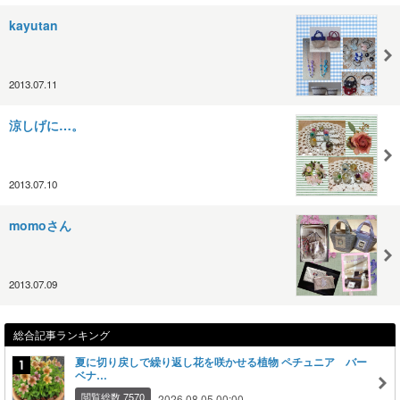
kayutan
2013.07.11
涼しげに…。
2013.07.10
momoさん
2013.07.09
総合記事ランキング
夏に切り戻しで繰り返し花を咲かせる植物 ペチュニア バー
ベナ…
閲覧総数 7570
2026.08.05 00:00