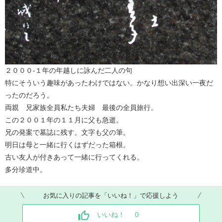
２０００-１年の年越しに詠んだ二人の句
特にそういう趣味があったわけではない。かなり想い出深い一夜だ
ったのだろう。
両親 兄家族全員私たち夫婦 最後の全員旅行。
この２００１年の１１月に父も急逝。
兄の発案で墓誌に残す。文字も父の筆。
明日は母と一緒に行くはずだった箱根。
古い友人が付きあって一緒に行ってくれる。
多分珍道中。
お気に入りの記事を「いいね！」で応援しよう
いいね！
0