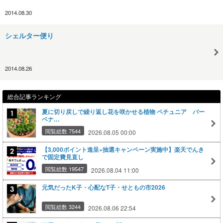
2014.08.30
シェルター便り
2014.08.26
総合記事ランキング
夏に切り戻しで繰り返し花を咲かせる植物 ペチュニア バー
ベナ…
閲覧総数 7544
2026.08.05 00:00
【3,000ポイント進呈×抽選キャンペーン実施中】楽天でんき
で固定費見直し
閲覧総数 19547
2026.08.04 11:00
元気だったK子・心配なT子・せともの市2026
閲覧総数 3244
2026.08.06 22:54