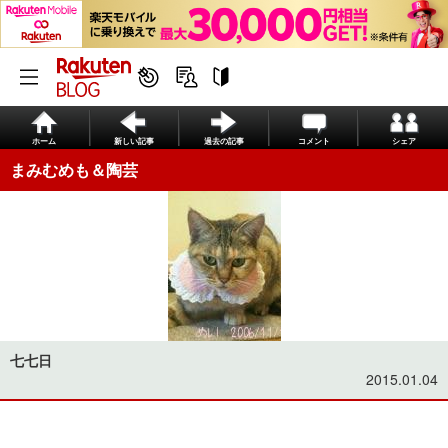
ホーム
新しい記事
過去の記事
コメント
シェア
まみむめも＆陶芸
七七日
2015.01.04