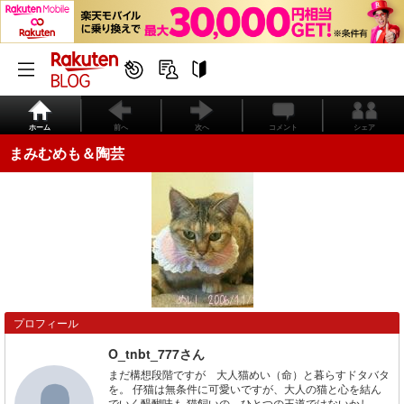
ホーム
前へ
次へ
コメント
シェア
まみむめも＆陶芸
プロフィール
O_tnbt_777さん
まだ構想段階ですが 大人猫めい（命）と暮らすドタバタ
を。 仔猫は無条件に可愛いですが、大人の猫と心を結ん
でいく醍醐味も 猫飼いの ひとつの王道ではないかし