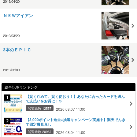
2019/04/20
ＮＥＷアイアン
2019/03/20
3本のＥＰＩＣ
2019/02/09
総合記事ランキング
【賢く貯めて、賢く使おう！】あなたに合ったカードを選ん
で支払いをお得に！✨
閲覧総数 12557
2026.08.07 11:00
【3,000ポイント進呈×抽選キャンペーン実施中】楽天でんき
で固定費見直し
閲覧総数 20967
2026.08.04 11:00