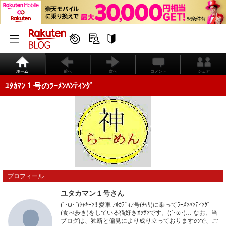
ホーム
前へ
次へ
コメント
シェア
ﾕﾀｶﾏﾝ１号のﾗｰﾒﾝﾊﾝﾃｨﾝｸﾞ
プロフィール
ユタカマン１号さん
(`･ω･´)ｼｬｷｰﾝ!! 愛車 ｱﾙｶﾃﾞｨｱ号(ﾁｬﾘ)に乗ってﾗｰﾒﾝﾊﾝﾃｨﾝｸﾞ
(食べ歩き)をしている猫好きｵｯｻﾝです。(;´･ω･)… なお、当
ブログは、独断と偏見により成り立っておりますので、ご