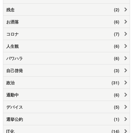
残念
(2)
お洒落
(6)
コロナ
(7)
人生観
(6)
パワハラ
(6)
自己啓発
(3)
政治
(31)
通勤中
(6)
デバイス
(5)
選挙公約
(1)
IT化
(14)