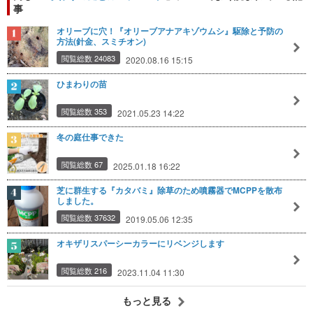
事
オリーブに穴！『オリーブアナアキゾウムシ』駆除と予防の
方法(針金、スミチオン)
閲覧総数 24083
2020.08.16 15:15
ひまわりの苗
閲覧総数 353
2021.05.23 14:22
冬の庭仕事できた
閲覧総数 67
2025.01.18 16:22
芝に群生する『カタバミ』除草のため噴霧器でMCPPを散布
しました。
閲覧総数 37632
2019.05.06 12:35
オキザリスパーシーカラーにリベンジします
閲覧総数 216
2023.11.04 11:30
もっと見る