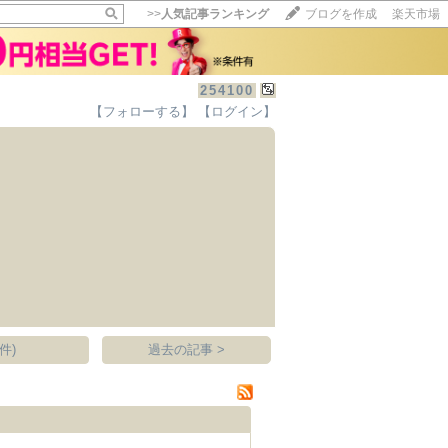
>>
人気記事ランキング
ブログを作成
楽天市場
254100
【フォローする】
【ログイン】
【毎日開催】
15記事にいいね！で1ポイント
10秒滞在
いいね!
--
/
--
件)
過去の記事 >