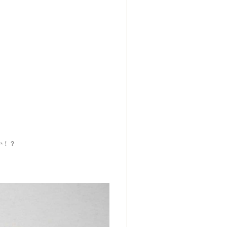
、
か！？