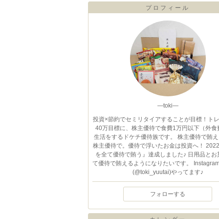
プロフィール
—toki—
投資×節約でセミリタイアすることが目標！ト
40万目標に、株主優待で食費1万円以下（外食
生活をするドケチ優待族です。 株主優待で賄え
株主優待で。優待で浮いたお金は投資へ！ 202
を全て優待で賄う』達成しました♪ 日用品とお
て優待で賄えるようになりたいです。 Instagramと
(@toki_yuutai)やってます♪
フォローする