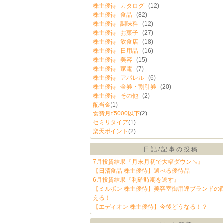
株主優待--カタログ--
(12)
株主優待--食品--
(82)
株主優待--調味料--
(12)
株主優待--お菓子--
(27)
株主優待--飲食店--
(18)
株主優待--日用品--
(16)
株主優待--美容--
(15)
株主優待--家電--
(7)
株主優待--アパレル--
(6)
株主優待--金券・割引券--
(20)
株主優待--その他--
(2)
配当金
(1)
食費月¥5000以下
(2)
セミリタイア
(1)
楽天ポイント
(2)
日記/記事の投稿
7月投資結果『月末月初で大幅ダウン↘︎』
【日清食品 株主優待】選べる優待品
6月投資結果『利確時期を逃す』
【ミルボン 株主優待】美容室御用達ブランドの
える！
【エディオン 株主優待】今後どうなる！？