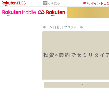
100万ポイント山
そのほか
ホーム
|
日記
|
プロフィール
投資×節約でセミリタイ
PR