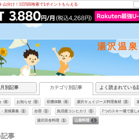
ント山分け！1日5回検索で1ポイントもらえる
湯沢温
月別記事
カテゴリ別記事
よく読まれている
会
4
お知らせ
5
収穫体験
4
湯沢キュイジーヌ料理食材
3
ト・居候募集
1
合宿
1
魚沼産コシヒカリ
1
7つのスキー場で楽し
湯沢田舎料理
1
山菜料理
1
の記事