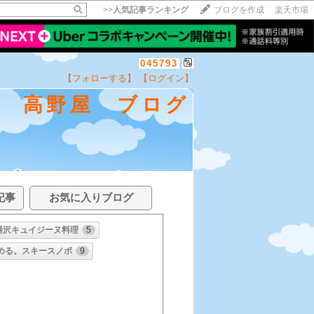
>>
人気記事ランキング
ブログを作成
楽天市場
045793
【フォローする】
【ログイン】
泉 高野屋 ブログ
記事
お気に入りブログ
湯沢キュイジーヌ料理
5
める。スキースノボ
9