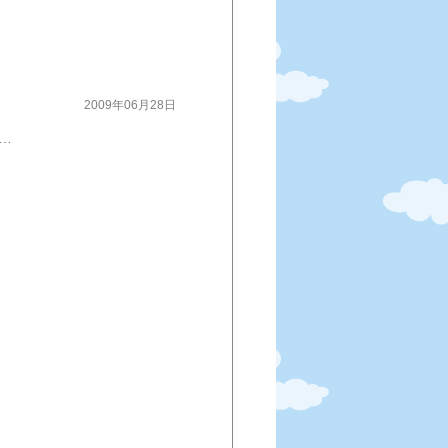
2009年06月28日
。標高１０００ｍ以上に自生するクレソンです。(一緒にフキも自生)自生のクレソンはしっかりとした風味が特徴。 ワラビ、貴重な根曲がり竹の子、山ウドの、贅沢な田舎煮物です。 今日は、山の幸に感謝！感謝！・・・・です。