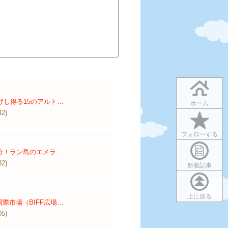
上げし得る15のアルト…
ホーム
42)
フォローする
分！ラン島のエメラ…
32)
新着記事
上に戻る
際市場（BIFF広場…
05)