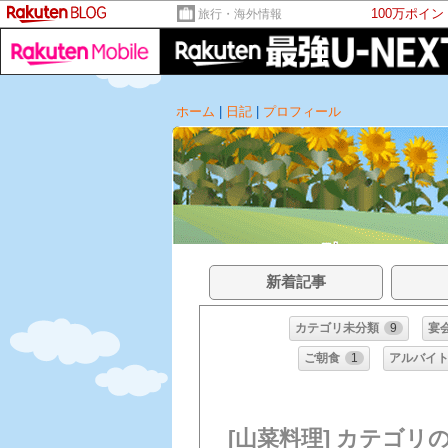
100万ポイ
旅行・海外情報
ホーム
|
日記
|
プロフィール
新着記事
カテゴリ未分類
9
宴
ご朝食
1
アルバイ
[山菜料理] カテゴリ