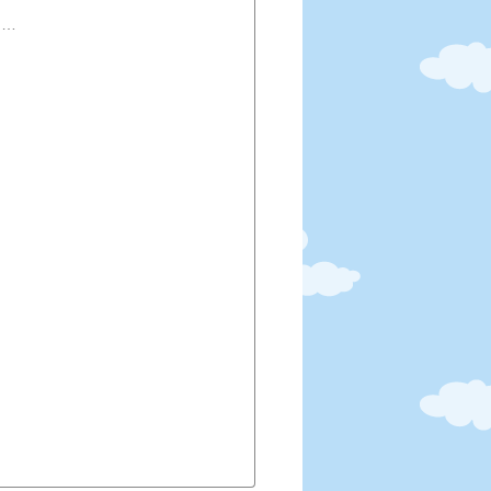
本日 目撃です。夜の舞踏会・・・・ 夜8時ころ、近くの水田にてホタルの大舞踏会(乱舞)を目撃です。時間を忘れ、自然界の幻想的光景に酔いしれました・・・・・。高野屋