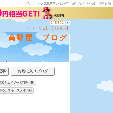
>>
人気記事ランキング
ブログを作成
楽天市場
045802
【フォローする】
【ログイン】
泉 高野屋 ブログ
記事
お気に入りブログ
湯沢キュイジーヌ料理
5
める。スキースノボ
9