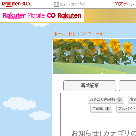
100万ポイ
旅行・海外情報
ホーム
|
日記
|
プロフィール
新着記事
カテゴリ未分類
9
宴
ご朝食
1
アルバイ
[お知らせ] カテゴリ