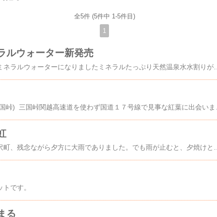
全5件 (5件中 1-5件目)
1
ラルウォーター新発売
新発売「浦子の湯」がミネラルウォーターになりましたミネラルたっぷり天然
宿近くの紅葉です。(三国峠) 三国峠関越高
虹
フジロック開催中の湯沢町、残念ながら夕方に大雨でありました。でも雨が止むと、夕焼けと七色の
ットです。
まる