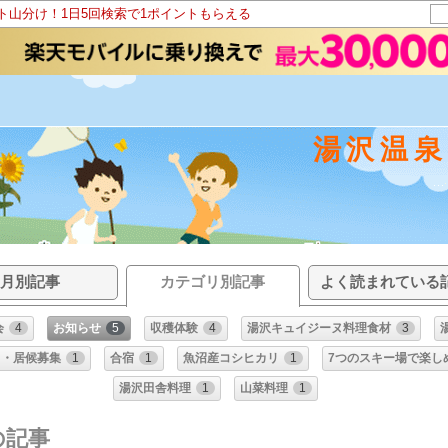
ント山分け！1日5回検索で1ポイントもらえる
湯沢温
月別記事
カテゴリ別記事
よく読まれている
会
4
お知らせ
5
収穫体験
4
湯沢キュイジーヌ料理食材
3
ト・居候募集
1
合宿
1
魚沼産コシヒカリ
1
7つのスキー場で楽し
湯沢田舎料理
1
山菜料理
1
の記事