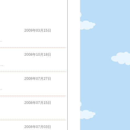
2009年03月15日
温泉水水割りが最高 そのままでも美味しい 500ml 150円です戻る
2008年10月18日
速道を使わず国道１７号線で見事な紅葉に出会いました。 当間高原のコスモスも最高です。いずれも当宿、高野屋から車３０～４０分くらいの場所に位置してます。
2008年07月27日
虹があたり一面を朱色に変える自然の美しさに、感動・・・・・です。当宿、駐車場にて撮影。戻る
2008年07月15日
2008年07月03日