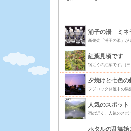
浦子の湯 ミネ
紅葉見頃です
夕焼けと七色の
人気のスポット
宿の近く、人気のスポ
ホタルの乱舞始