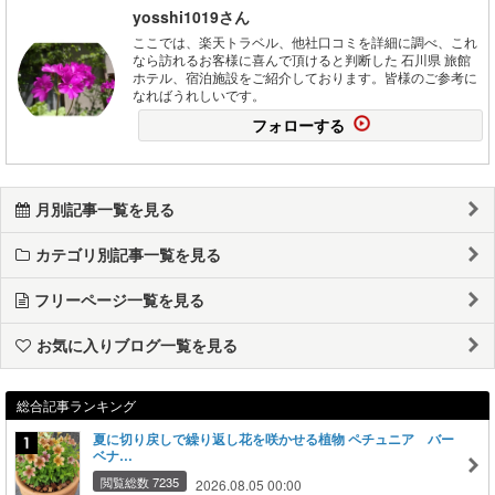
yosshi1019さん
ここでは、楽天トラベル、他社口コミを詳細に調べ、これ
なら訪れるお客様に喜んで頂けると判断した 石川県 旅館
ホテル、宿泊施設をご紹介しております。皆様のご参考に
なればうれしいです。
フォローする
月別記事一覧を見る
カテゴリ別記事一覧を見る
フリーページ一覧を見る
お気に入りブログ一覧を見る
総合記事ランキング
夏に切り戻しで繰り返し花を咲かせる植物 ペチュニア バー
ベナ…
閲覧総数 7235
2026.08.05 00:00