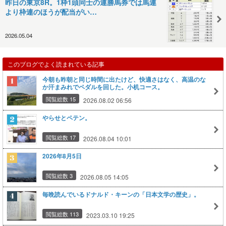
昨日の東京8R。1枠1頭同士の連勝馬券では馬連
より枠連のほうが配当がい…
2026.05.04
このブログでよく読まれている記事
今朝も昨朝と同じ時間に出たけど、快適さはなく、高温のな
か汗まみれでペダルを回した。小机コース。
閲覧総数 15
2026.08.02 06:56
やらせとペテン。
閲覧総数 17
2026.08.04 10:01
2026年8月5日
閲覧総数 3
2026.08.05 14:05
毎晩読んでいるドナルド・キーンの「日本文学の歴史」。
閲覧総数 113
2023.03.10 19:25