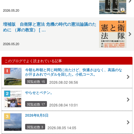
2026.05.20
増補版 自衛隊と憲法 危機の時代の憲法論議のた
めに （犀の教室） [ …
2026.05.20
このブログでよく読まれている記事
今朝も昨朝と同じ時間に出たけど、快適さはなく、高温のな
か汗まみれでペダルを回した。小机コース。
閲覧総数 15
2026.08.02 06:56
やらせとペテン。
閲覧総数 17
2026.08.04 10:01
2026年8月5日
閲覧総数 3
2026.08.05 14:05