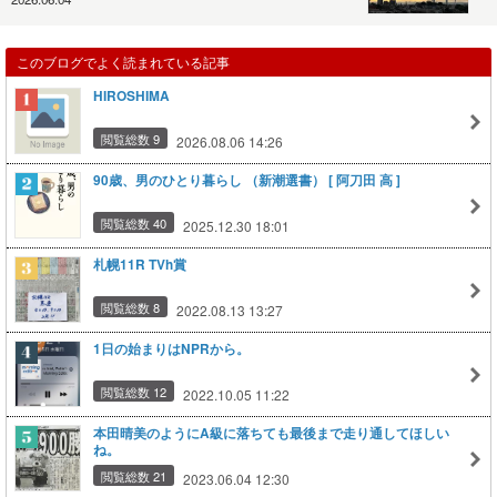
このブログでよく読まれている記事
HIROSHIMA
閲覧総数 9
2026.08.06 14:26
90歳、男のひとり暮らし （新潮選書） [ 阿刀田 高 ]
閲覧総数 40
2025.12.30 18:01
札幌11R TVh賞
閲覧総数 8
2022.08.13 13:27
1日の始まりはNPRから。
閲覧総数 12
2022.10.05 11:22
本田晴美のようにA級に落ちても最後まで走り通してほしい
ね。
閲覧総数 21
2023.06.04 12:30