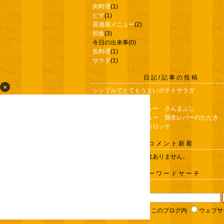
肉料理
(1)
ピザ
(1)
居酒屋メニュー
(2)
和食
(3)
今日の出来事
(0)
魚料理
(1)
サラダ
(1)
日記/記事の投稿
×
シンプルでとてもうまいポテトサラダ
カレイの煮込み
おすすめ居酒屋メニュー さんまぶし
おすすめ居酒屋メニュー 鶏生レバーのたたき
肉じゃがリメイク コロッケ
コメント新着
コメントに書き込みはありません。
キーワードサーチ
▼キーワード検索
楽天ブログ内
このブログ内
ウェブサ