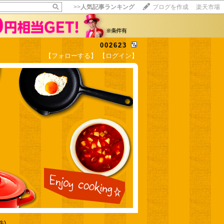
>>
人気記事ランキング
ブログを作成
楽天市場
002623
【フォローする】
【ログイン】
【毎日開催】
15記事にいいね！で1ポイント
10秒滞在
いいね!
--
/
--
件)