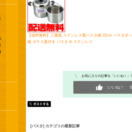
土
【送料無料】三層底 ステンレス製パスタ鍋 22cm パスタポッ
5
鍋 ガラス蓋付き パスタ ih ステンレス
2
9
お気に入りの記事を「いいね！」
いいね！
[パスタ] カテゴリの最新記事