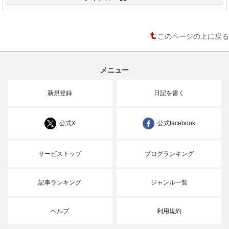
このページの上に戻る
メニュー
新規登録
日記を書く
公式X
公式facebook
サービストップ
ブログランキング
記事ランキング
ジャンル一覧
ヘルプ
利用規約