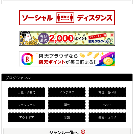
ブログジャンル
出産・子育て
インテリア
料理・食べ物
ファッション
園芸
ペット
アウトドア
音楽
美容・コスメ
ジャンル一覧へ