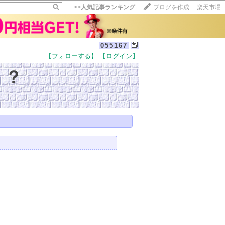
>>
人気記事ランキング
ブログを作成
楽天市場
055167
【フォローする】
【ログイン】
！？