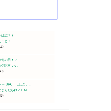
トは誰？？
たこと！
12)
は何の日！？
グ記事 etc．
49)
 URC， ELEC， …
のまんだらけＺＥＭ…
46)