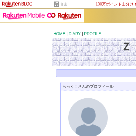
100万ポイント山分け
音楽
HOME
|
DIARY
|
PROFILE
Ｚ
らっく！さんのプロフィール