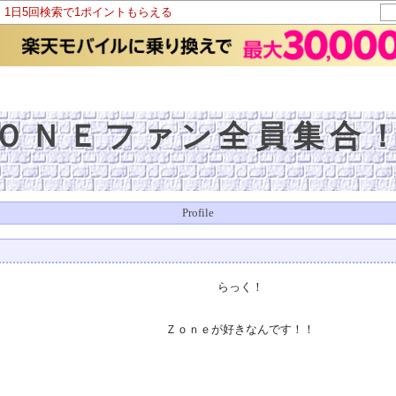
！1日5回検索で1ポイントもらえる
ＯＮＥファン全員集合
Profile
らっく！
Ｚｏｎｅが好きなんです！！