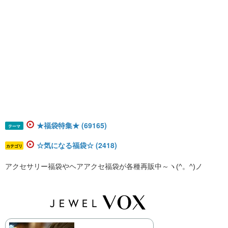
★福袋特集★ (69165)
テーマ
☆気になる福袋☆ (2418)
カテゴリ
アクセサリー福袋やヘアアクセ福袋が各種再販中～ヽ(^。^)ノ