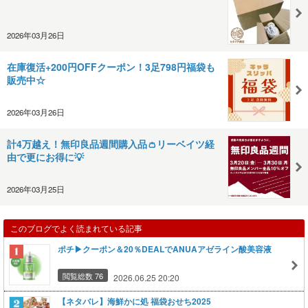
2026年03月26日
在庫復活+200円OFFクーポン！3足798円福袋も
販売中☆
2026年03月26日
計4万越え！無印良品週間購入品👛リーベイツ経
由で更にお得に💡
2026年03月25日
このブログでよく読まれている記事
ポチ▶クーポン＆20％DEALでANUAアゼライン酸美容液
閲覧総数 76
2026.06.25 20:20
【ネタバレ】海鮮かに処 福袋おせち2025