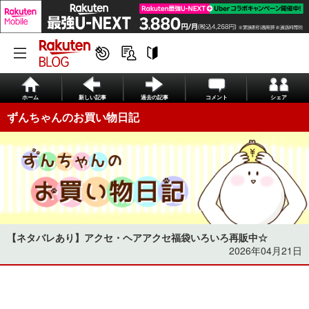
ホーム
新しい記事
過去の記事
コメント
シェア
ずんちゃんのお買い物日記
【ネタバレあり】アクセ・ヘアアクセ福袋いろいろ再販中☆
2026年04月21日