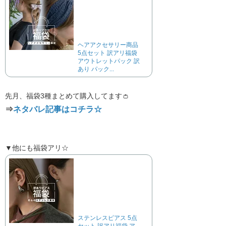
ヘアアクセサリー商品
5点セット 訳アリ福袋
アウトレットパック 訳
あり パック...
先月、福袋3種まとめて購入してます👛
⇒
ネタバレ記事はコチラ☆
▼他にも福袋アリ☆
ステンレスピアス 5点