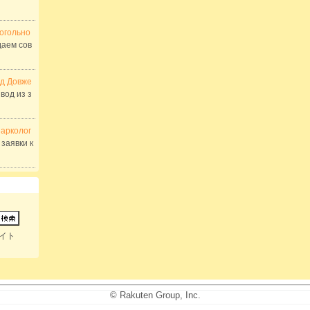
когольно
даем сов
од Довже
вод из з
нарколог
заявки к
イト
© Rakuten Group, Inc.