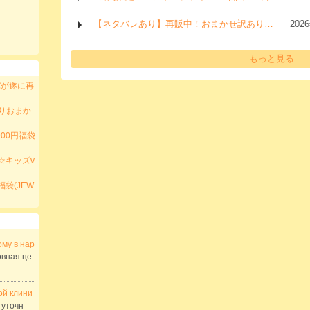
【ネタバレあり】再販中！おまかせ訳あり…
202
もっと見る
バが遂に再
入りおまか
00円福袋
☆キッズv
袋(JEW
му в нар
вная це
ой клини
 уточн