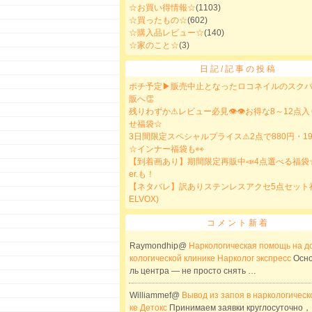
☆お買い得情報☆
(1103)
☆買ったもの☆
(602)
☆購入品レビュー☆
(140)
☆家のこと☆
(3)
日記/記事の投稿
ポチ予定▶販売中止となったロコネイルのスク
販へ👏
残りわずか⚠レビュー必見👁👁お得な8～12点
せ福袋☆
3日間限定スペシャルプライス⚠2点で880円・19
☆インナー福袋も👀
【到着画あり】期間限定再販中📣4点選べる福袋
er.も！
【ネタバレ】訳ありステンレスアクセ5点セット福
ELVOX)
コメント新着
Raymondhip@
Наркологическая помощь на до
кологической клинике Нарколог экспресс
Осно
ль центра — не просто снять …
Williammef@
Вывод из запоя в наркологическ
ке Детокс
Принимаем заявки круглосуточно，