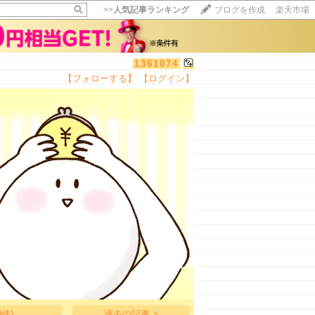
>>
人気記事ランキング
ブログを作成
楽天市場
1361074
【フォローする】
【ログイン】
【毎日開催】
15記事にいいね！で1ポイント
10秒滞在
いいね!
--
/
--
件)
過去の記事 >