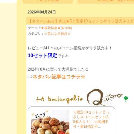
2026年04月24日
【ネタバレあり】ALL★5！限定10セットでゲリラ販売中⚠
テーマ：
★福袋特集★(69165)
カテゴリ：
☆気になる福袋☆
レビューALL５のスコーン福袋がゲリラ販売中！
10セット限定
です⚠
2024年8月に買って大満足でした👛
⇒
ネタバレ記事はコチラ☆
＼限定10セット／どっ
さりスコーンセット(3
0個入り！) ※同梱不
可・着日指定不...