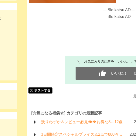
----Blo-katsu AD----
----Blo-katsu AD----
土
お気に入りの記事を「いいね！」
いいね！
[☆気になる福袋☆] カテゴリの最新記事
残りわずか⚠レビュー必見👁👁お得な8～12点…
3日間限定スペシャルプライス⚠2点で880円…
20