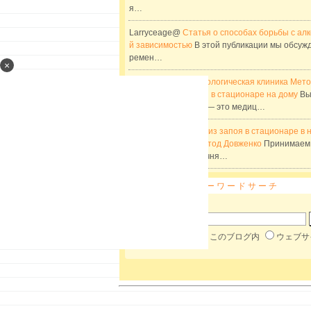
я…
Larryceage@
Статья о способах борьбы с ал
й зависимостью
В этой публикации мы обсуж
ремен…
×
Williamaberi@
Наркологическая клиника Мет
нко. Вывод из запоя в стационаре на дому
Вы
апоя в стационаре — это медиц…
JustinAcita@
Вывод из запоя в стационаре в 
ической клинике Метод Довженко
Принимаем 
руглосуточно， уточня…
キーワードサーチ
▼キーワード検索
楽天ブログ内
このブログ内
ウェブサ