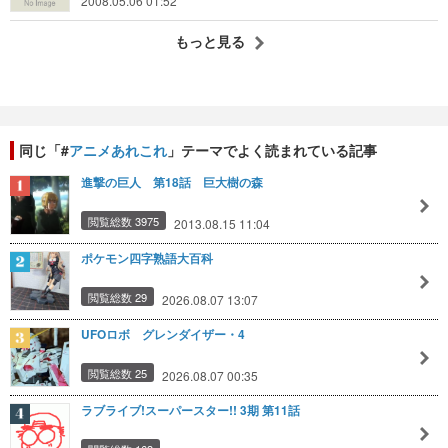
2008.05.06 01:52
もっと見る
同じ「#
アニメあれこれ
」テーマでよく読まれている記事
進撃の巨人 第18話 巨大樹の森
閲覧総数 3975
2013.08.15 11:04
ポケモン四字熟語大百科
閲覧総数 29
2026.08.07 13:07
UFOロボ グレンダイザー・4
閲覧総数 25
2026.08.07 00:35
ラブライブ!スーパースター!! 3期 第11話