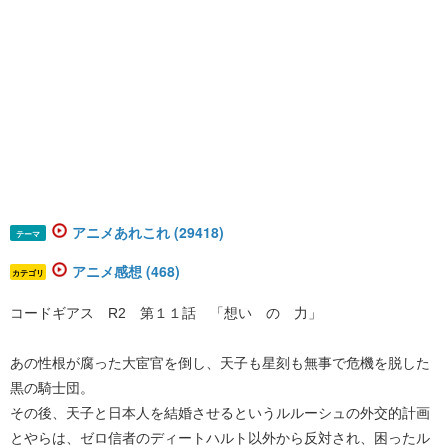
アニメあれこれ (29418)
テーマ
アニメ感想 (468)
カテゴリ
コードギアス R2 第１１話 「想い の 力」
あの性根が腐った大宦官を倒し、天子も星刻も無事で危機を脱した
黒の騎士団。
その後、天子と日本人を結婚させるというルルーシュの外交的計画
とやらは、ゼロ信者のディートハルト以外から反対され、困ったル