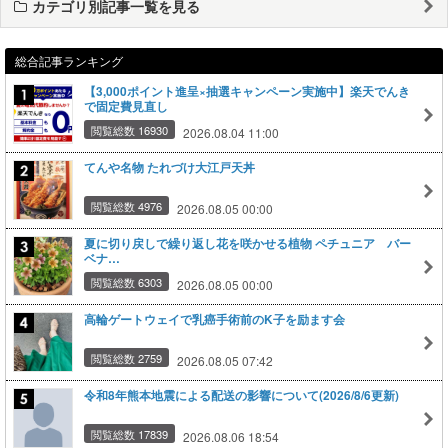
カテゴリ別記事一覧を見る
総合記事ランキング
【3,000ポイント進呈×抽選キャンペーン実施中】楽天でんき
で固定費見直し
閲覧総数 16930
2026.08.04 11:00
てんや名物 たれづけ大江戸天丼
閲覧総数 4976
2026.08.05 00:00
夏に切り戻しで繰り返し花を咲かせる植物 ペチュニア バー
ベナ…
閲覧総数 6303
2026.08.05 00:00
高輪ゲートウェイで乳癌手術前のK子を励ます会
閲覧総数 2759
2026.08.05 07:42
令和8年熊本地震による配送の影響について(2026/8/6更新)
閲覧総数 17839
2026.08.06 18:54