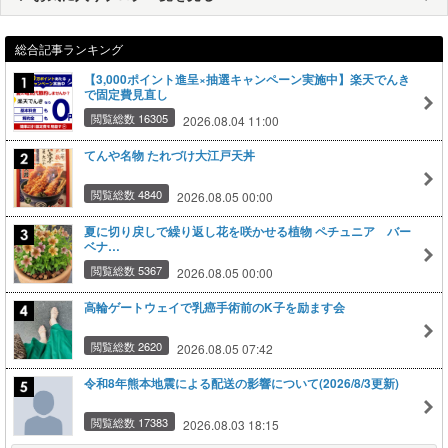
総合記事ランキング
【3,000ポイント進呈×抽選キャンペーン実施中】楽天でんき
で固定費見直し
閲覧総数 16305
2026.08.04 11:00
てんや名物 たれづけ大江戸天丼
閲覧総数 4840
2026.08.05 00:00
夏に切り戻しで繰り返し花を咲かせる植物 ペチュニア バー
ベナ…
閲覧総数 5367
2026.08.05 00:00
高輪ゲートウェイで乳癌手術前のK子を励ます会
閲覧総数 2620
2026.08.05 07:42
令和8年熊本地震による配送の影響について(2026/8/3更新)
閲覧総数 17383
2026.08.03 18:15