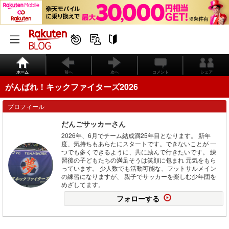
ホーム
前へ
次へ
コメント
シェア
がんばれ！キックファイターズ2026
プロフィール
だんごサッカーさん
2026年、6月でチーム結成満25年目となります。 新年
度、気持ちもあらたにスタートです。できないことが 一
つでも多くできるように、共に励んで行きたいです。 練
習後の子どもたちの満足そうは笑顔に包まれ 元気をもら
っています。 少人数でも活動可能な、フットサルメイン
の練習になりますが、 親子でサッカーを楽しむ少年団を
めざしてます。
フォローする