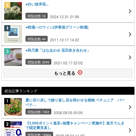
●白い彼岸花...
閲覧総数 16
2024.12.31 21:56
●牧場ハロウィン[伊香保グリーン牧場]
閲覧総数 44
2011.10.17 14:22
●和乃菓「はなあわせ 花豆炊き合わせ」
閲覧総数 3249
2021.02.17 22:02
もっと見る
総合記事ランキング
夏に切り戻しで繰り返し花を咲かせる植物 ペチュニア バー
ベナ…
閲覧総数 7453
2026.08.05 00:00
【3,000ポイント進呈×抽選キャンペーン実施中】楽天でんき
で固定費見直し
閲覧総数 18964
2026.08.04 11:00