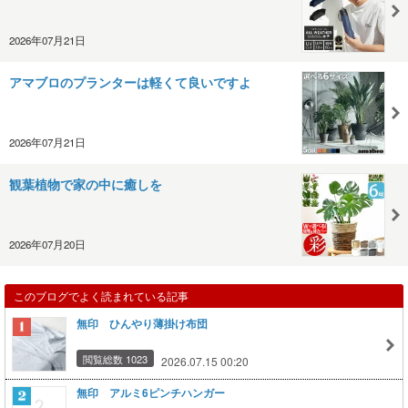
2026年07月21日
アマブロのプランターは軽くて良いですよ
2026年07月21日
観葉植物で家の中に癒しを
2026年07月20日
このブログでよく読まれている記事
無印 ひんやり薄掛け布団
閲覧総数 1023
2026.07.15 00:20
無印 アルミ6ピンチハンガー