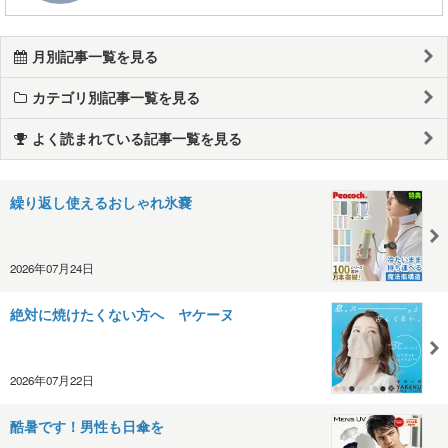
月別記事一覧を見る
カテゴリ別記事一覧を見る
よく読まれている記事一覧を見る
繰り返し使えるおしゃれ氷嚢
2026年07月24日
絶対に焼けたくない方へ ヤケーヌ
2026年07月22日
酷暑です！男性も日傘を